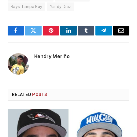
Rays Tampa Bay
Yandy Díaz
Facebook
Twitter
Pinterest
LinkedIn
Tumblr
Telegram
Email
Kendry Meriño
RELATED
POSTS