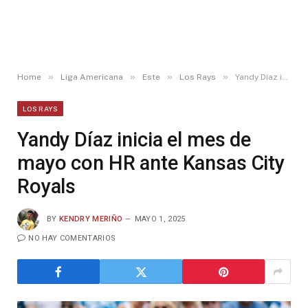
»
»
»
»
Home
Liga Americana
Este
Los Rays
Yandy Díaz inicia el mes de mayo con HR ante Kansas City Royals
LOS RAYS
Yandy Díaz inicia el mes de
mayo con HR ante Kansas City
Royals
BY
KENDRY MERIÑO
MAYO 1, 2025
NO HAY COMENTARIOS