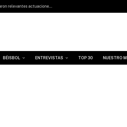
Lisbel Díaz y Javier Chacón protagonizaron relevantes actuaciones en Clase A Avanzada
BÉISBOL
ENTREVISTAS
TOP 30
NUESTRO M