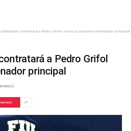
rs Baseball contratará a Pedro Grifol como su próximo entrenador principal
contratará a Pedro Grifol
nador principal
NTARIOS
nterest