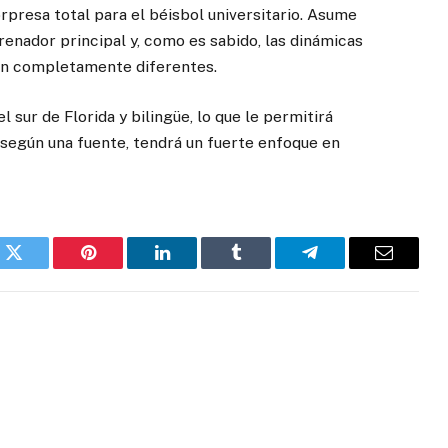
rpresa total para el béisbol universitario. Asume
enador principal y, como es sabido, las dinámicas
 son completamente diferentes.
 sur de Florida y bilingüe, lo que le permitirá
 según una fuente, tendrá un fuerte enfoque en
k
Twitter
Pinterest
LinkedIn
Tumblr
Telegram
Email