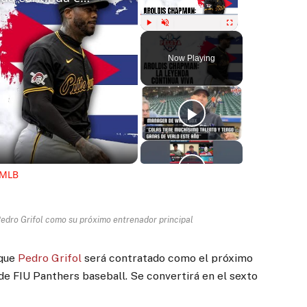
Play
Unmute
Fullscreen
Now Playing
ay
deo
 MLB
edro Grifol como su próximo entrenador principal
que
Pedro Grifol
será contratado como el próximo
de FIU Panthers baseball. Se convertirá en el sexto