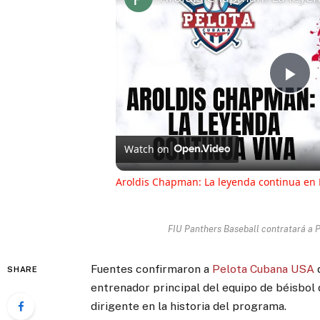
Pl
Vi
Watch on
Aroldis Chapman: La leyenda continua en
FIU Panthers Baseball contratará a P
Fuentes confirmaron a
Pelota Cubana USA
SHARE
entrenador principal del equipo de béisbol 
dirigente en la historia del programa.