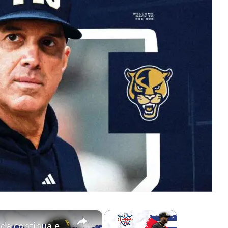
×
×
Aroldis Chapman: La leyenda continua en MLB