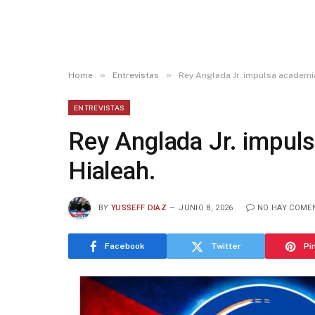
»
»
Home
Entrevistas
Rey Anglada Jr. impulsa academia
ENTREVISTAS
Rey Anglada Jr. impuls
Hialeah.
BY
YUSSEFF DIAZ
JUNIO 8, 2026
NO HAY COME
Facebook
Twitter
Pi