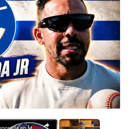
×
×
Adolis García sobre su temporada en MLB y el Clásico Mundial 2023