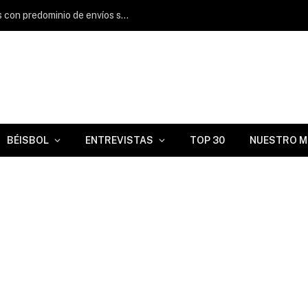
Adrián Morejón firma escón de ponches con predominio de envíos sobre las 100 millas por hora
BÉISBOL
ENTREVISTAS
TOP 30
NUESTRO M