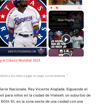
Play
Unmute
Fullscreen
Now Playing
ay
deo
y el Clásico Mundial 2023
arle a los niños a jugar el juego correctamente. "
 Serie Nacionale, Rey Vicente Anglada. Siguiendo el
ol para niños en la ciudad de Hialeah, un suburbio de
60th St, en la zona oeste de una ciudad con una