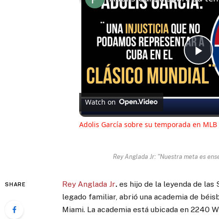
Pl
Vi
Watch on
Adolis García sobre su temporada en MLB 
Rey Anglada Jr: "Nuestra meta es enseñ
Rey Anglada Jr
.
es hijo de la leyenda de las
SHARE
legado familiar, abrió una academia de béisb
Miami. La academia está ubicada en 2240 W 