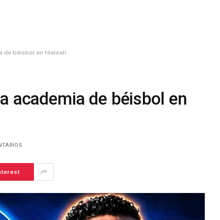
 de béisbol en Hialeah.
a academia de béisbol en
NTARIOS
nterest