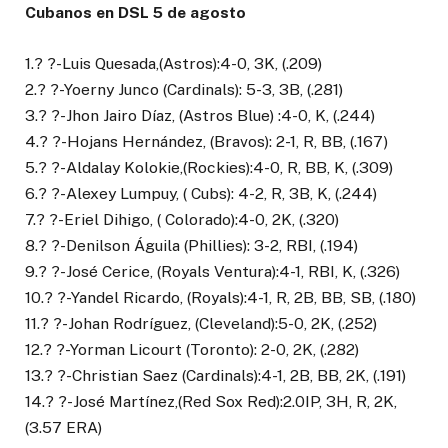
Cubanos en DSL 5 de agosto
1.? ?-Luis Quesada,(Astros):4-0, 3K, (.209)
2.? ?-Yoerny Junco (Cardinals): 5-3, 3B, (.281)
3.? ?-Jhon Jairo Díaz, (Astros Blue) :4-0, K, (.244)
4.? ?-Hojans Hernández, (Bravos): 2-1, R, BB, (.167)
5.? ?-Aldalay Kolokie,(Rockies):4-0, R, BB, K, (.309)
6.? ?-Alexey Lumpuy, ( Cubs): 4-2, R, 3B, K, (.244)
7.? ?-Eriel Dihigo, ( Colorado):4-0, 2K, (.320)
8.? ?-Denilson Águila (Phillies): 3-2, RBI, (.194)
9.? ?-José Cerice, (Royals Ventura):4-1, RBI, K, (.326)
10.? ?-Yandel Ricardo, (Royals):4-1, R, 2B, BB, SB, (.180)
11.? ?-Johan Rodríguez, (Cleveland):5-0, 2K, (.252)
12.? ?-Yorman Licourt (Toronto): 2-0, 2K, (.282)
13.? ?-Christian Saez (Cardinals):4-1, 2B, BB, 2K, (.191)
14.? ?-José Martínez,(Red Sox Red):2.0IP, 3H, R, 2K,
(3.57 ERA)