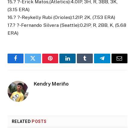
15.? ?-Erick Matos,(Atletics):4.0IP, 3H, R, 3BB, 3K,
(3.15 ERA)
16.? ?-Reykelly Rubi (Orioles):1.2IP, 2K, (7.53 ERA)
17.? ?-Fernando Silvera (Seattle):0.2IP, R, 2BB, K, (5.68
ERA)
Facebook
Twitter
Pinterest
LinkedIn
Tumblr
Telegram
Email
Kendry Meriño
RELATED
POSTS