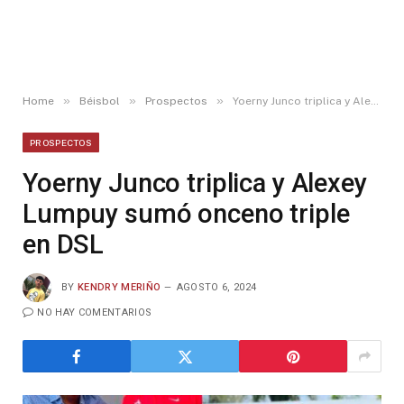
»
»
»
Home
Béisbol
Prospectos
Yoerny Junco triplica y Alexey Lumpuy sumó onceno triple en DSL
PROSPECTOS
Yoerny Junco triplica y Alexey
Lumpuy sumó onceno triple
en DSL
BY
KENDRY MERIÑO
AGOSTO 6, 2024
NO HAY COMENTARIOS