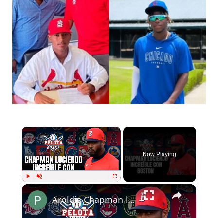
Now Playing
Play
Unmute
Fullscreen
Aroldis Chapman luce increíble con los Medias Rojas de Boston