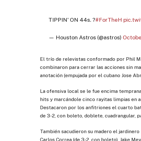
TIPPIN' ON 44s. ?
#ForTheH
pic.tw
— Houston Astros (@astros)
Octobe
El trío de relevistas conformado por Phil 
combinaron para cerrar las acciones sin m
anotación (empujada por el cubano Jose Abre
La ofensiva local se le fue encima tempran
hits y marcándole cinco rayitas limpias en a
Destacaron por los anfitriones el cuarto b
de 3-2, con boleto, doblete, cuadrangular, 
También sacudieron su madero el jardinero i
Carlos Correa (de 3-2, con boleto), Jake Mey