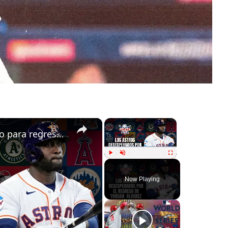
×
×
YORDAN ÁLVAREZ casi listo para regresar con LOS ASTROS DE HOUSTON
Play
Unmute
Fullscreen
Now Playing
ay