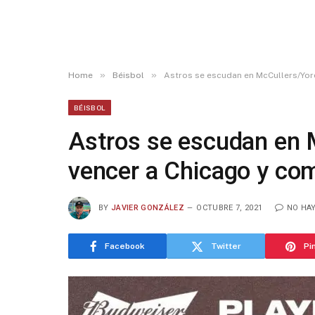
»
»
Home
Béisbol
Astros se escudan en McCullers/Yor
BÉISBOL
Astros se escudan en 
vencer a Chicago y co
BY
JAVIER GONZÁLEZ
OCTUBRE 7, 2021
NO HA
Facebook
Twitter
Pi