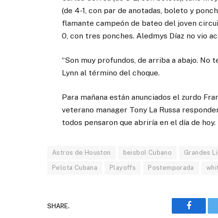
(de 4-1, con par de anotadas, boleto y ponche
flamante campeón de bateo del joven circuit
0, con tres ponches. Aledmys Díaz no vio ac
“Son muy profundos, de arriba a abajo. No t
Lynn al término del choque.
Para mañana están anunciados el zurdo Fram
veterano manager Tony La Russa responderá 
todos pensaron que abriría en el día de hoy.
Astros de Houston
beisbol Cubano
Grandes L
Pelota Cubana
Playoffs
Postemporada
whi
SHARE.
Faceboo