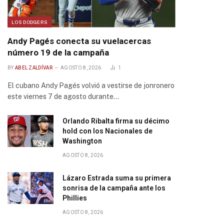
LOS DODGERS
Andy Pagés conecta su vuelacercas
número 19 de la campaña
BY
ABEL ZALDÍVAR
AGOSTO 8, 2026
1
El cubano Andy Pagés volvió a vestirse de jonronero
este viernes 7 de agosto durante…
Orlando Ribalta firma su décimo
hold con los Nacionales de
Washington
AGOSTO 8, 2026
Lázaro Estrada suma su primera
sonrisa de la campaña ante los
Phillies
AGOSTO 8, 2026