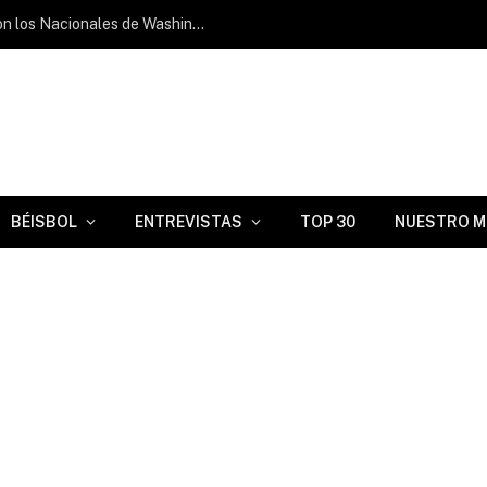
Orlando Ribalta firma su décimo hold con los Nacionales de Washington
BÉISBOL
ENTREVISTAS
TOP 30
NUESTRO M