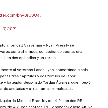
itter.com/bnvBr3SOal
r 7, 2021
Maton, Kendall Graveman y Ryan Pressly se
ayores contratiempos, concediendo apenas una
u) en dos episodios y un tercio.
amente al veterano Lance Lynn, conectándole seis
penas tres capítulos y dos tercios de labor.
ate y bateador designado Yordan Álvarez, quien pegó
par de anotadas y otras tantas remolcadas.
zquierdo Michael Brantley (de 4-2, con dos RBI),
ers (de 4-2, con anotada, RBI y ponche) y Jose Altuve