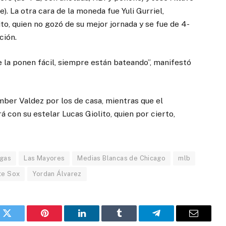
). La otra cara de la moneda fue Yuli Gurriel,
o, quien no gozó de su mejor jornada y se fue de 4-
ción.
e la ponen fácil, siempre están bateando”, manifestó
ber Valdez por los de casa, mientras que el
con su estelar Lucas Giolito, quien por cierto,
igas
Las Mayores
Medias Blancas de Chicago
mlb
te Sox
Yordan Álvarez
k
Twitter
Pinterest
LinkedIn
Tumblr
Telegram
Email