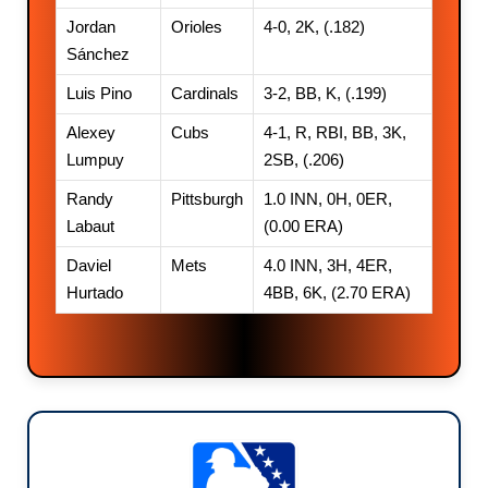
Jordan
Orioles
4-0, 2K, (.182)
Sánchez
Luis Pino
Cardinals
3-2, BB, K, (.199)
Alexey
Cubs
4-1, R, RBI, BB, 3K,
Lumpuy
2SB, (.206)
Randy
Pittsburgh
1.0 INN, 0H, 0ER,
Labaut
(0.00 ERA)
Daviel
Mets
4.0 INN, 3H, 4ER,
Hurtado
4BB, 6K, (2.70 ERA)