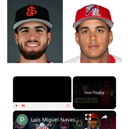
×
Now Playing
×
Play
Unmute
Fullscreen
Luis Miguel Navas y la realidad del béisbol cubano