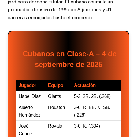
jardinero derecho titular. El cubano acumula un
promedio ofensivo de .199 con 8 jonrones y 41
carreras emoujadas hasta el momento.
Cubanos en Clase-A – 4 de
septiembre de 2025
Jugador
Equipo
Actuación
Lisbel Díaz
Giants
5-3, 2R, 2B, (.268)
Alberto
Houston
3-0, R, BB, K, SB,
Hernández
(.228)
José
Royals
3-0, K, (.304)
Cerice