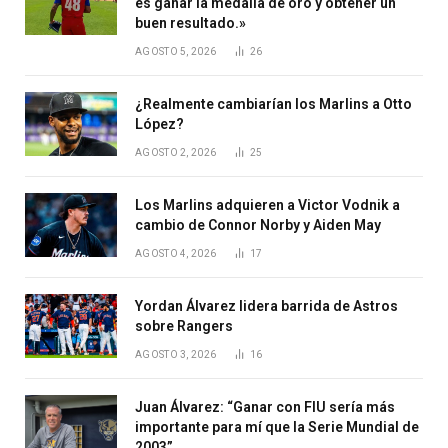
es ganar la medalla de oro y obtener un
buen resultado.»
AGOSTO 5, 2026
26
¿Realmente cambiarían los Marlins a Otto
López?
AGOSTO 2, 2026
25
Los Marlins adquieren a Victor Vodnik a
cambio de Connor Norby y Aiden May
AGOSTO 4, 2026
17
Yordan Álvarez lidera barrida de Astros
sobre Rangers
AGOSTO 3, 2026
16
Juan Álvarez: “Ganar con FIU sería más
importante para mí que la Serie Mundial de
2003”