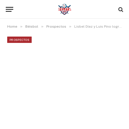
»
»
»
Home
Béisbol
Prospectos
Lisbel Díaz y Luis Pino logran partidos multihits en nivel Clase A
PROSPECTOS