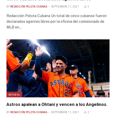
BY
REDACCIÓN PELOTA CUBANA
SEPTIEMBRE 11, 2021
5
Redacción Pelota Cubana Un total de cinco cubanos fueron
declarados agentes libres por la oficina del comisionado de
MLB en…
BÉISBOL
Astros apalean a Ohtani y vencen a los Angelinos.
BY
REDACCIÓN PELOTA CUBANA
SEPTIEMBRE 11, 2021
2