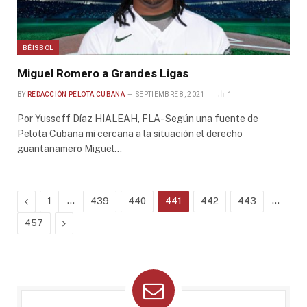
BÉISBOL
Miguel Romero a Grandes Ligas
BY
REDACCIÓN PELOTA CUBANA
SEPTIEMBRE 8, 2021
1
Por Yusseff Díaz HIALEAH, FLA- Según una fuente de
Pelota Cubana mi cercana a la situación el derecho
guantanamero Miguel…
Previous
…
…
1
439
440
441
442
443
Next
457