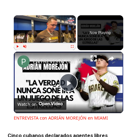
×
Now Playing
×
Play
Unmute
Fullscreen
ENTREVISTA con ADRIÁN MOREJÓN en MIAMI
Play
Watch on
Video
ENTREVISTA con ADRIÁN MOREJÓN en MIAMI
Cinco cubanos declarados agentes libres