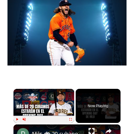
×
Now Playing
×
Play
Unmute
Fullscreen
Más de 20 cubanos estarán en el Opening Day de MLB