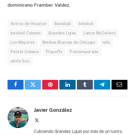
dominicano Framber Valdez.
Astros de Houston
Baseball
béisbol
beisbol Cubano
Grandes Ligas
Lance McCullers
Las Mayores
Medias Blancas de Chicago
mlb
Pelota Cubana
Playoffs
Postemporada
white Sox
Facebook
Twitter
Pinterest
LinkedIn
Tumblr
Telegram
Email
Javier González
X
(Twitter)
Cubriendo Grandes Ligas por más de un lustro,