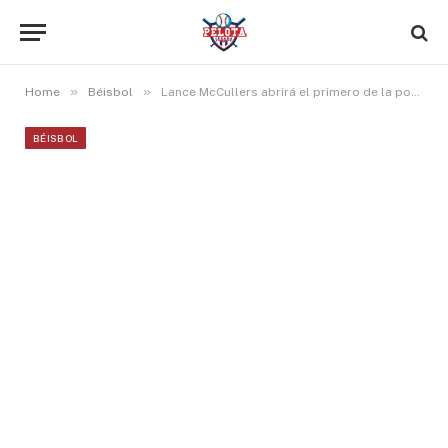
»
»
Home
Béisbol
Lance McCullers abrirá el primero de la postemporada ante los White Sox
BÉISBOL