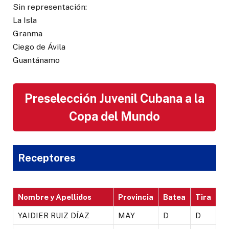
Sin representación:
La Isla
Granma
Ciego de Ávila
Guantánamo
Preselección Juvenil Cubana a la
Copa del Mundo
Receptores
Nombre y Apellidos
Provincia
Batea
Tira
YAIDIER RUIZ DÍAZ
MAY
D
D