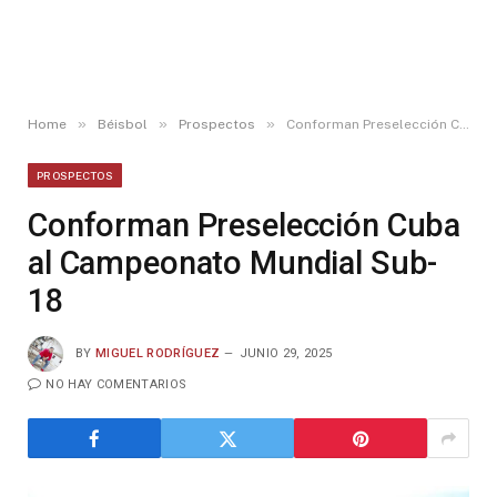
»
»
»
Home
Béisbol
Prospectos
Conforman Preselección Cuba al Campeonato Mundial Sub-18
PROSPECTOS
Conforman Preselección Cuba
al Campeonato Mundial Sub-
18
BY
MIGUEL RODRÍGUEZ
JUNIO 29, 2025
NO HAY COMENTARIOS