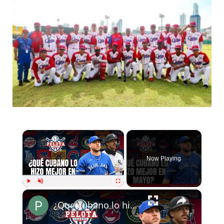
Now Playing
Play
Unmute
Fullscreen
¿Que cubano lo hizo mejor en mayo?