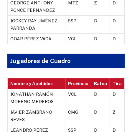
GEORGE ANTHONY
MTZ
Z
D
PONCE FERNÁNDEZ
JOCKEY RAY JIMÉNEZ
SSP
D
D
PARRANDA
GOAR PÉREZ VACA
VCL
D
D
Jugadores de Cuadro
Nombre y Apellidos
Provincia
Batea
Tira
JONATHAN RAMÓN
VCL
D
D
MORENO MEDEROS
JAVIER ZAMBRANO
CMG
D
Z
REVES
LEANDRO PÉREZ
SSP
D
D