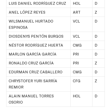
LUIS DANIEL RODRÍGUEZ CRUZ
HOL
D
ANEL LÓPEZ REYES
ART
Z
WILSMANUEL HURTADO
VCL
D
ESPINOSA
DIOSDENYS PENTÓN BURGOS
VCL
D
NÉSTOR RODRÍGUEZ HUERTA
CMG
D
MARLON GARCÍA GARCÍA
PRI
D
RONALDO CRUZ GARCÍA
PRI
Z
EDURMAN CRUZ CABALLERO
CMG
D
CHRYSTOFER YURI SARRÍA
CFG
Z
REMIOR
ALAIN MANUEL TORRES
HOL
D
OSORIO