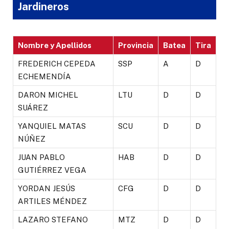
Jardineros
Nombre y Apellidos
Provincia
Batea
Tira
FREDERICH CEPEDA
SSP
A
D
ECHEMENDÍA
DARON MICHEL
LTU
D
D
SUÁREZ
YANQUIEL MATAS
SCU
D
D
NÚÑEZ
JUAN PABLO
HAB
D
D
GUTIÉRREZ VEGA
YORDAN JESÚS
CFG
D
D
ARTILES MÉNDEZ
LAZARO STEFANO
MTZ
D
D