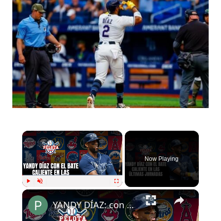
×
Now Playing
×
Play
Unmute
Fullscreen
YANDY DÍAZ: con el bate caliente en MLB