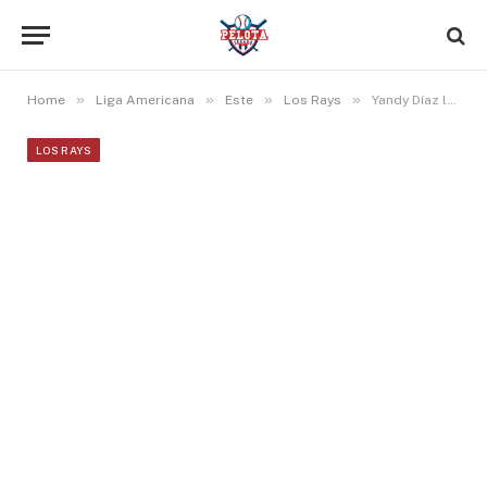
»
»
»
»
Home
Liga Americana
Este
Los Rays
Yandy Díaz llegó a 8 cuadrangulares en la temporada de Grandes Ligas
LOS RAYS