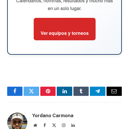
Calendarios, nóminas, resultados y mucho más
en un solo lugar.
Ver equipos y torneos
Facebook
Twitter
Pinterest
LinkedIn
Tumblr
Telegram
Email
Yordano Carmona
Website
Facebook
X
Instagram
LinkedIn