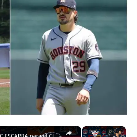
×
×
¿CUBA desesperada por sumar a JC ESCARRA para el CLÁSICO MUNDIAL?