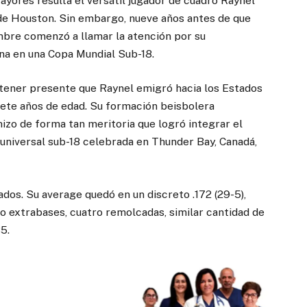
yores resulta el versátil jugador de cuadro Raynel
s de Houston. Sin embargo, nueve años antes de que
mbre comenzó a llamar la atención por su
na en una Copa Mundial Sub-18.
ener presente que Raynel emigró hacia los Estados
iete años de edad. Su formación beisbolera
izo de forma tan meritoria que logró integrar el
 universal sub-18 celebrada en Thunder Bay, Canadá,
dos. Su average quedó en un discreto .172 (29-5),
o extrabases, cuatro remolcadas, similar cantidad de
5.