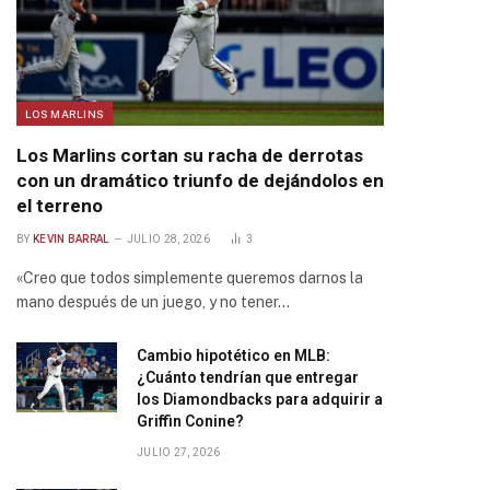
LOS MARLINS
Los Marlins cortan su racha de derrotas
con un dramático triunfo de dejándolos en
el terreno
BY
KEVIN BARRAL
JULIO 28, 2026
3
«Creo que todos simplemente queremos darnos la
mano después de un juego, y no tener…
Cambio hipotético en MLB:
¿Cuánto tendrían que entregar
los Diamondbacks para adquirir a
Griffin Conine?
JULIO 27, 2026