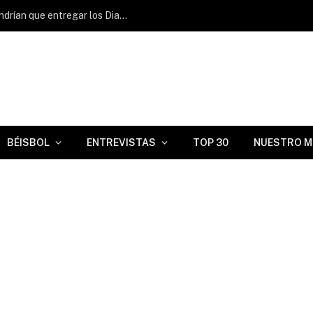
Cambio hipotético en MLB: ¿Cuánto tendrían que entregar los Diamondbacks para adquirir a Griffin Conine?
BÉISBOL
ENTREVISTAS
TOP 30
NUESTRO M