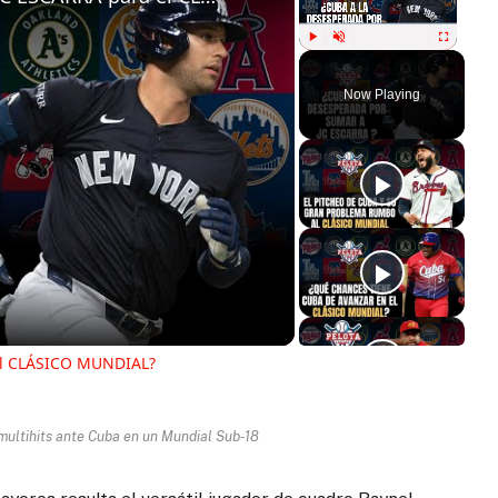
Play
Unmute
Fullscreen
Now Playing
ay
deo
el CLÁSICO MUNDIAL?
multihits ante Cuba en un Mundial Sub-18