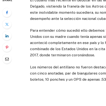
El cubano más reciente en debutar en las Ma
SHARE
Delgado, vistiendo la franela de los Astro
este inolvidable momento sucediera, su no
desempeño ante la selección nacional cuba
Para entender cómo sucedió ello debemos t
Unidos con su madre cuando tenía apenas s
aconteció completamente en ese país y lo h
combinado de los Estados Unidos en la cita
2017, donde terminaron coronándose.
Los números del antillano no fueron destaca
con cinco anotadas, par de biangulares com
boletos, 10 ponches y un OPS de apenas .53