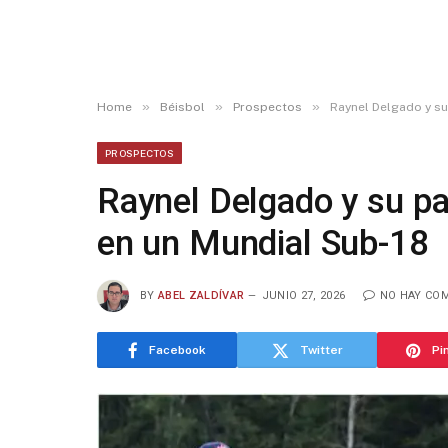
»
»
»
Home
Béisbol
Prospectos
Raynel Delgado y su
PROSPECTOS
Raynel Delgado y su pa
en un Mundial Sub-18
BY
ABEL ZALDÍVAR
JUNIO 27, 2026
NO HAY CO
Facebook
Twitter
Pi