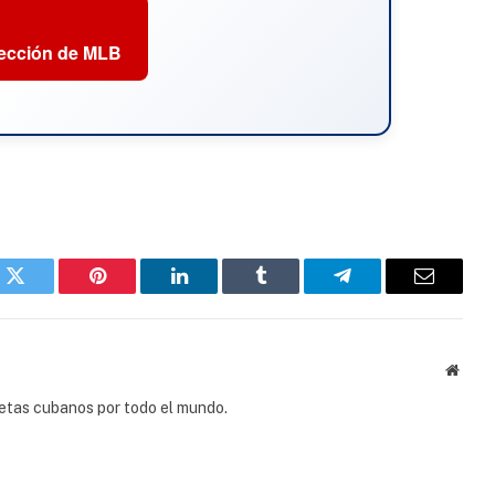
sección de MLB
k
Twitter
Pinterest
LinkedIn
Tumblr
Telegram
Email
Websi
tletas cubanos por todo el mundo.