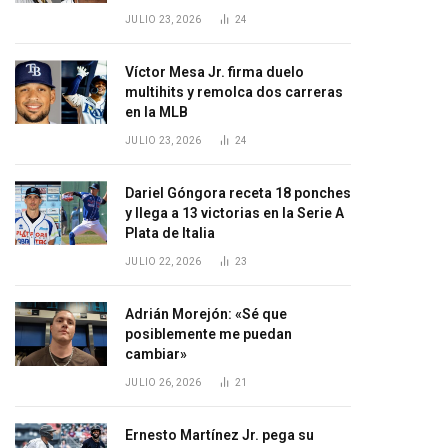
JULIO 23, 2026
24
Víctor Mesa Jr. firma duelo
multihits y remolca dos carreras
en la MLB
JULIO 23, 2026
24
Dariel Góngora receta 18 ponches
y llega a 13 victorias en la Serie A
Plata de Italia
JULIO 22, 2026
23
Adrián Morejón: «Sé que
posiblemente me puedan
cambiar»
JULIO 26, 2026
21
Ernesto Martínez Jr. pega su