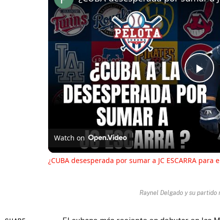
Pl
Vi
Watch on
¿CUBA desesperada por sumar a JC ESCARRA para 
Raynel Delgado y su partido 