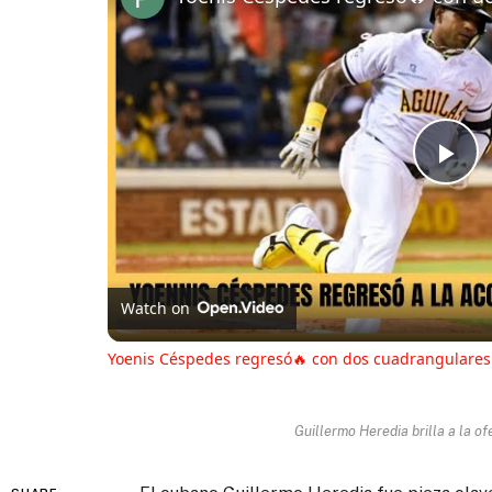
Pl
Vi
Watch on
Yoenis Céspedes regresó🔥 con dos cuadrangulares
Guillermo Heredia brilla a la o