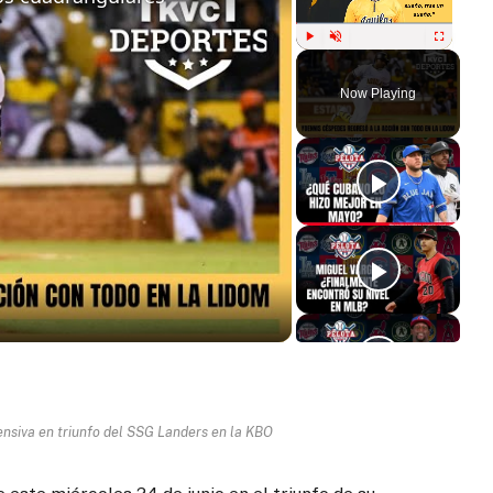
Play
Unmute
Fullscreen
Now Playing
ay
deo
fensiva en triunfo del SSG Landers en la KBO