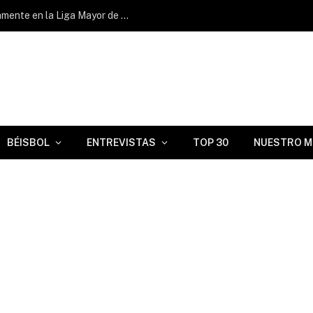
Geisel Cepeda volvió a batear oportunamente en la Liga Mayor de Venezuela
BÉISBOL
ENTREVISTAS
TOP 30
NUESTRO M