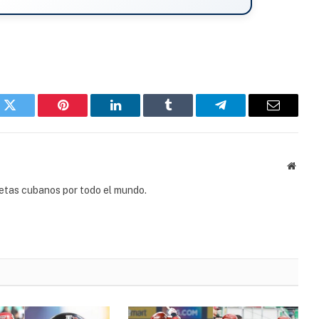
k
Twitter
Pinterest
LinkedIn
Tumblr
Telegram
Email
Websi
tletas cubanos por todo el mundo.