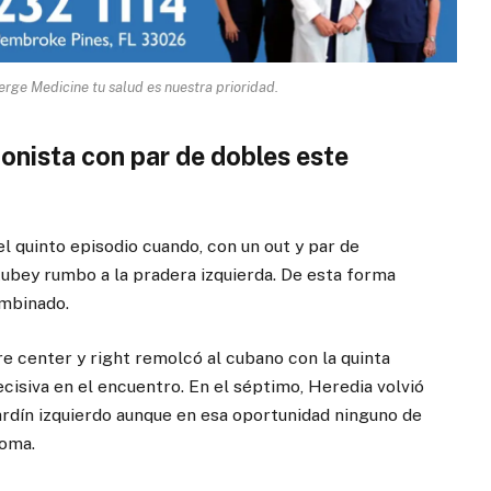
rge Medicine tu salud es nuestra prioridad.
onista con par de dobles este
el quinto episodio cuando, con un out y par de
tubey rumbo a la pradera izquierda. De esta forma
ombinado.
e center y right remolcó al cubano con la quinta
ecisiva en el encuentro. En el séptimo, Heredia volvió
jardín izquierdo aunque en esa oportunidad ninguno de
goma.