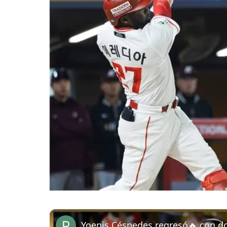
Yoenis Céspedes regresó🔥 con d