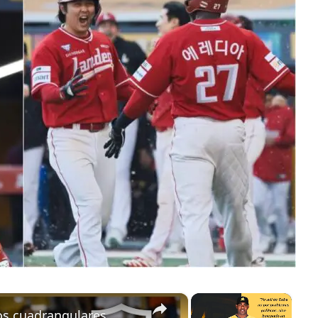
×
×
os cuadrangulares