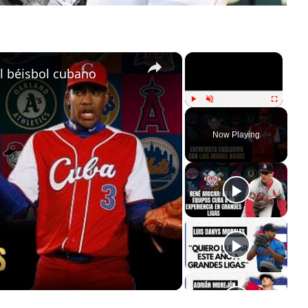
×
×
el béisbol cubano
Play
Unmute
Fullscreen
Now Playing
ay
deo