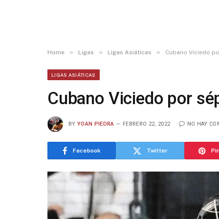
»
»
»
Home
Ligas
Ligas Asiáticas
Cubano Viciedo po
LIGAS ASIÁTICAS
Cubano Viciedo por sé
BY
YOAN PIEDRA
FEBRERO 22, 2022
NO HAY CO
Facebook
Twitter
Pi