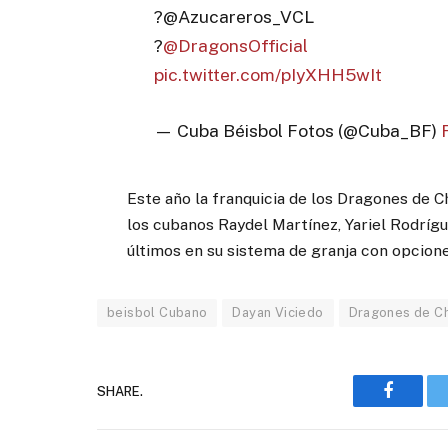
?@Azucareros_VCL
?
@DragonsOfficial
pic.twitter.com/pIyXHH5wIt
— Cuba Béisbol Fotos (@Cuba_BF)
Este año la franquicia de los Dragones de 
los cubanos Raydel Martínez, Yariel Rodrígu
últimos en su sistema de granja con opcion
beisbol Cubano
Dayan Viciedo
Dragones de Ch
SHARE.
Faceboo