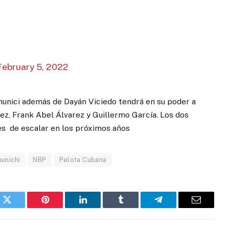
February 5, 2022
Chunici además de Dayán Viciedo tendrá en su poder a
ez, Frank Abel Álvarez y Guillermo García. Los dos
es de escalar en los próximos años
unichi
NBP
Pelota Cubana
k
Twitter
Pinterest
LinkedIn
Tumblr
Telegram
Email