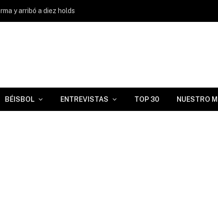
ma y arribó a diez holds
BÉISBOL
ENTREVISTAS
TOP 30
NUESTRO M