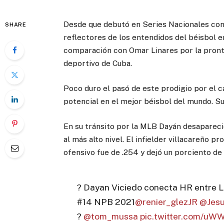
Desde que debutó en Series Nacionales con 
SHARE
reflectores de los entendidos del béisbol en
comparación con Omar Linares por la pronti
deportivo de Cuba.
Poco duro el pasó de este prodigio por el 
potencial en el mejor béisbol del mundo. Su
En su tránsito por la MLB Dayán desaparec
al más alto nivel. El infielder villacareño p
ofensivo fue de .254 y dejó un porciento d
? Dayan Viciedo conecta HR entre L
#14 NPB 2021
@renier_glezJR
@Jes
?
@tom_mussa
pic.twitter.com/uW