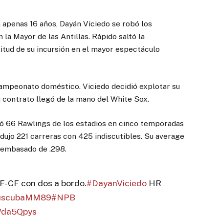
apenas 16 años, Dayán Viciedo se robó los
 la Mayor de las Antillas. Rápido saltó la
tud de su incursión en el mayor espectáculo
campeonato doméstico. Viciedo decidió explotar su
 contrato llegó de la mano del White Sox.
ió 66 Rawlings de los estadios en cinco temporadas
rodujo 221 carreras con 425 indiscutibles. Su average
e embasado de .298.
F-CF con dos a bordo.
#DayanViciedo
HR
uscubaMM89
#NPB
Wda5Qpys