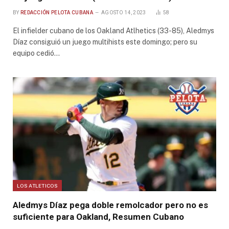
BY
REDACCIÓN PELOTA CUBANA
AGOSTO 14, 2023
58
El infielder cubano de los Oakland Atlhetics (33-85), Aledmys
Díaz consiguió un juego multihists este domingo; pero su
equipo cedió…
LOS ATLETICOS
Aledmys Díaz pega doble remolcador pero no es
suficiente para Oakland, Resumen Cubano