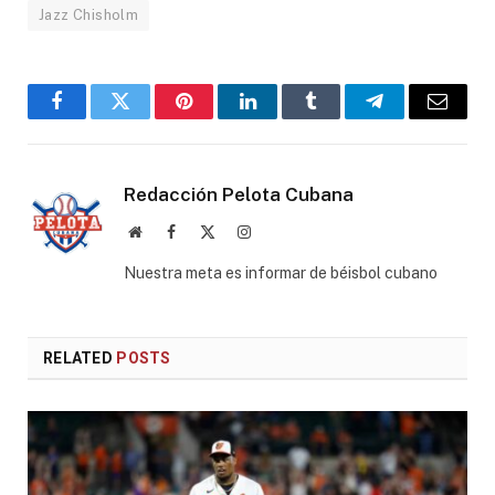
Jazz Chisholm
Facebook
Twitter
Pinterest
LinkedIn
Tumblr
Telegram
Email
Redacción Pelota Cubana
Website
Facebook
X
Instagram
(Twitter)
Nuestra meta es informar de béisbol cubano
RELATED
POSTS