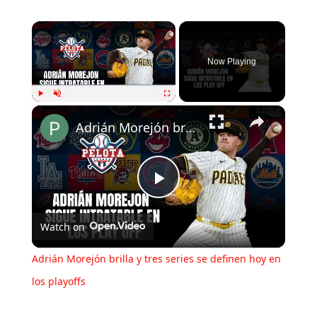
Now Playing
Play
Unmute
Fullscreen
Adrián Morejón brilla y tres series se definen hoy en los playoffs
Play
Watch on
Video
Adrián Morejón brilla y tres series se definen hoy en
los playoffs