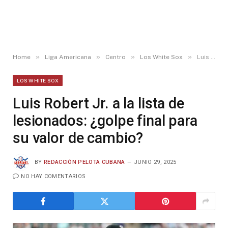
»
»
»
»
Home
Liga Americana
Centro
Los White Sox
Luis Robert Jr. a la lista de lesionados: ¿golpe final para su valor de cambio?
LOS WHITE SOX
Luis Robert Jr. a la lista de
lesionados: ¿golpe final para
su valor de cambio?
BY
REDACCIÓN PELOTA CUBANA
JUNIO 29, 2025
NO HAY COMENTARIOS