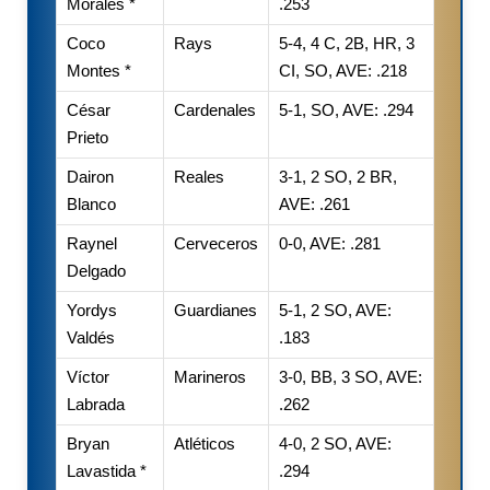
Morales *
.253
Coco
Rays
5-4, 4 C, 2B, HR, 3
Montes *
CI, SO, AVE: .218
César
Cardenales
5-1, SO, AVE: .294
Prieto
Dairon
Reales
3-1, 2 SO, 2 BR,
Blanco
AVE: .261
Raynel
Cerveceros
0-0, AVE: .281
Delgado
Yordys
Guardianes
5-1, 2 SO, AVE:
Valdés
.183
Víctor
Marineros
3-0, BB, 3 SO, AVE:
Labrada
.262
Bryan
Atléticos
4-0, 2 SO, AVE:
Lavastida *
.294