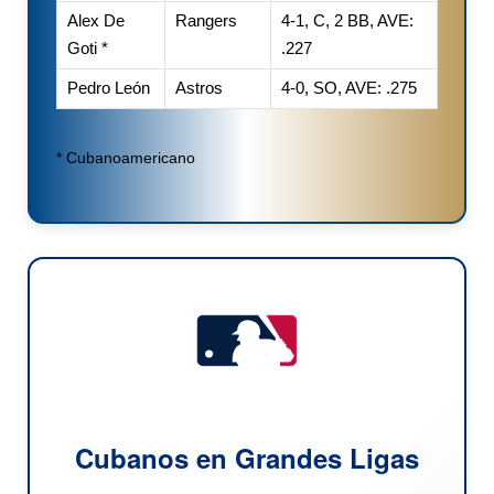
Alex De
Rangers
4-1, C, 2 BB, AVE:
Goti *
.227
Pedro León
Astros
4-0, SO, AVE: .275
* Cubanoamericano
Cubanos en Grandes Ligas