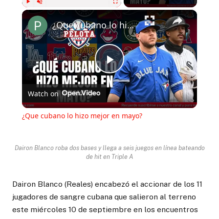
×
Play
Unmute
Fullscreen
¿Que cubano lo hizo mejor en mayo?
Play
Watch on
Video
¿Que cubano lo hizo mejor en mayo?
Dairon Blanco roba dos bases y llega a seis juegos en línea bateando
de hit en Triple A
Dairon Blanco (Reales) encabezó el accionar de los 11
jugadores de sangre cubana que salieron al terreno
este miércoles 10 de septiembre en los encuentros