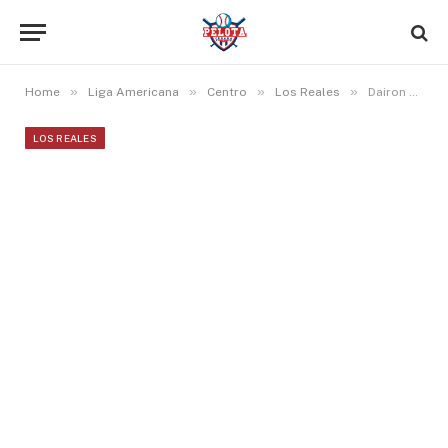
»
»
»
»
Home
Liga Americana
Centro
Los Reales
Dairon Blanco roba dos bases y llega a seis juegos en línea bateando de hit en Triple A
LOS REALES