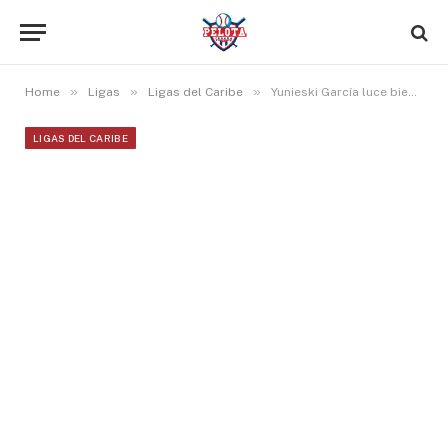
»
»
»
Home
Ligas
Ligas del Caribe
Yunieski García luce bien en su debut en Venezuela
LIGAS DEL CARIBE