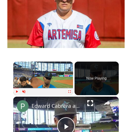
×
Now Playing
×
Play
Unmute
Fullscreen
Edward Cabrera antes de su debut conversó con la prensa en Miami.