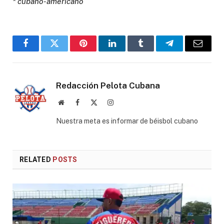
* cubano-americano
Facebook
Twitter
Pinterest
LinkedIn
Tumblr
Telegram
Email
Redacción Pelota Cubana
Website
Facebook
X
Instagram
(Twitter)
Nuestra meta es informar de béisbol cubano
RELATED
POSTS