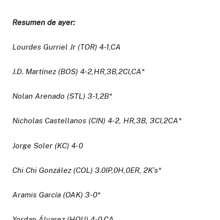
Resumen de ayer:
Lourdes Gurriel Jr (TOR) 4-1,CA
J.D. Martínez (BOS) 4-2,HR,3B,2CI,CA*
Nolan Arenado (STL) 3-1,2B*
Nicholas Castellanos (CIN) 4-2, HR,3B, 3CI,2CA*
Jorge Soler (KC) 4-0
Chi Chi González (COL) 3.0IP,0H,0ER, 2K’s*
Aramis García (OAK) 3-0*
Yordan Álvarez (HOU) 4-0,CA