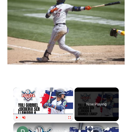
Now Playing
Play
Unmute
Fullscreen
YULI GURRIEL encendido¿Debería ser llamaa Grandes Ligas?