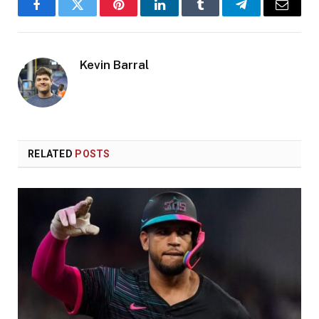
Facebook
Twitter
Pinterest
LinkedIn
Tumblr
Telegram
Email
Kevin Barral
RELATED
POSTS