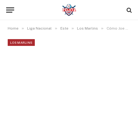
»
»
»
»
Home
Liga Nacional
Este
Los Marlins
Cómo Joe Mack ha cambiado defensivamente a los Marlins desde su debut
LOS MARLINS