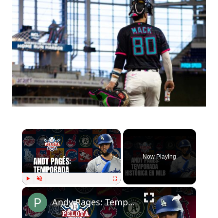
×
Now Playing
×
Play
Unmute
Fullscreen
Andy Pages: Temporada histórica en MLB