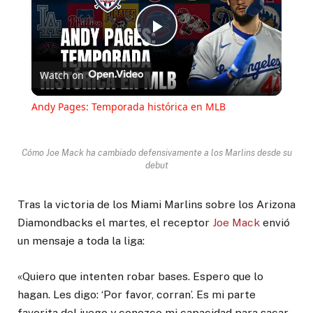
Play
Watch on
Video
Andy Pages: Temporada histórica en MLB
Cómo Joe Mack ha cambiado defensivamente a los Marlins desde su
debut
Tras la victoria de los Miami Marlins sobre los Arizona
Diamondbacks el martes, el receptor
Joe Mack
envió
un mensaje a toda la liga:
«Quiero que intenten robar bases. Espero que lo
hagan. Les digo: ‘Por favor, corran’. Es mi parte
favorita del juego y conozco mi capacidad para sacar