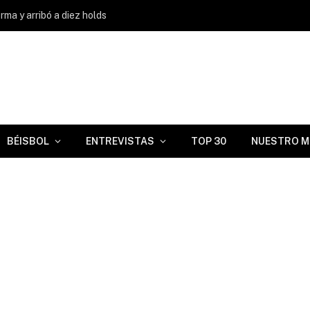
ma y arribó a diez holds
BÉISBOL
ENTREVISTAS
TOP 30
NUESTRO M