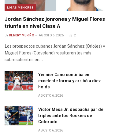
LIGAS MENORES
Jordan Sánchez jonronea y Miguel Flores
triunfa en nivel Clase A
BY
KENDRY MERIÑO
AGOSTO 6, 2026
2
Los prospectos cubanos Jordan Sánchez (Orioles) y
Miguel Flores (Cleveland) resultaron los más
sobresalientes en…
Yennier Cano continúa en
excelente forma y arribó a diez
holds
AGOSTO 6, 2026
Víctor Mesa Jr. despacha par de
triples ante los Rockies de
Colorado
AGOSTO 6, 2026