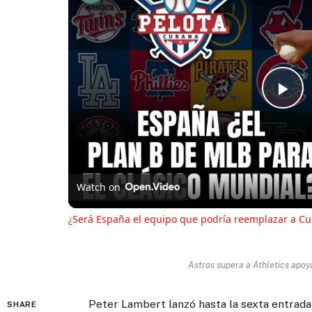
Pl
Vi
Watch on
¿Será España el equipo que podría reemplazar a Cub
Astros supera a Athletics apoy
Peter Lambert lanzó hasta la sexta entrada 
SHARE