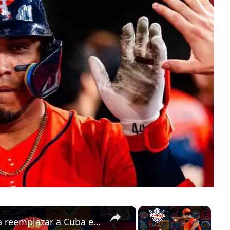
×
×
¿Será España el equipo que podría reemplazar a Cuba en el Clásico Mundial de Béisbol?