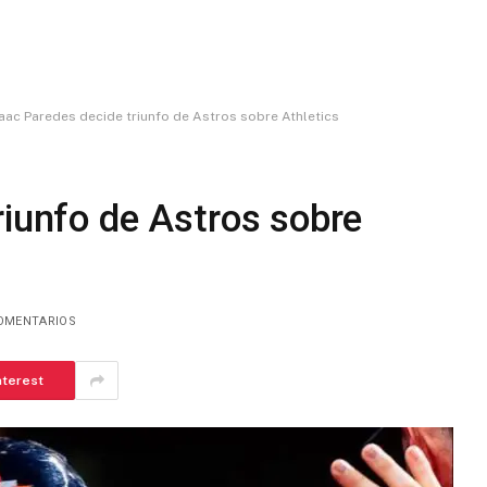
aac Paredes decide triunfo de Astros sobre Athletics
riunfo de Astros sobre
OMENTARIOS
nterest