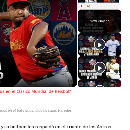
Play
Unmute
Fullscreen
Now Playing
ay
deo
a en el Clásico Mundial de Béisbol?
ados en el bate encendido de Isaac Paredes
y su bullpen los respaldó en el triunfo de los Astros