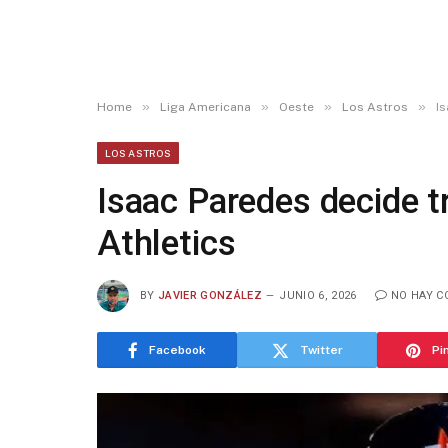
»
»
»
»
Home
Liga Americana
Oeste
Los Astros
Is
LOS ASTROS
Isaac Paredes decide t
Athletics
BY
JAVIER GONZÁLEZ
JUNIO 6, 2026
NO HAY C
Facebook
Twitter
Pi