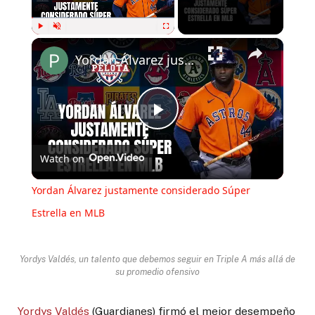
×
Play
Unmute
Fullscreen
Yordan Álvarez justamente considerado Súper Estrella en MLB
Play
Watch on
Video
Yordan Álvarez justamente considerado Súper
Estrella en MLB
Yordys Valdés, un talento que debemos seguir en Triple A más allá de
su promedio ofensivo
Yordys Valdés
(Guardianes) firmó el mejor desempeño