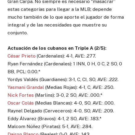
Gran Carpa. No siempre es necesario “masacrar”
estas categorías para llegar a la MLB; depende
mucho también de lo que aporte el jugador de forma
integral y de las necesidades que muestre su
conjunto.
Actuación de los cubanos en Triple A (2/5):
César Prieto
(Cardenales): 4-1, AVE: .277.
Ryan Fernández (Cardenales): 1 INN, 0 H, 0 C, 2 SO, 0
BB, PCL: 0.00.*
Yordys Valdés (Guardianes): 3-1, C, CI, SO, AVE: .222.
Yasmani Grandal
(Medias Rojas): 4-1, C, AVE: .250.
Nick Fortes
(Marlins): 3-0, 2 SO, AVE: .000.*
Oscar Colás
(Medias Blancas): 4-0, SO, AVE: .000.
Raynel Delgado (Cerveceros): 4-0, SO, AVE: .209.
Eddy Álvarez (Bravos): 4-1, 2 SO, AVE: .183.*
Malcom Núñez (Piratas): 5-1, AVE: .284.
Dairon Blanco
(Reales): 0-0, AVE: .143.