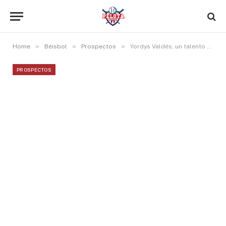
»
»
»
Home
Béisbol
Prospectos
Yordys Valdés, un talento que debemos seguir en Triple A más allá de su promedio ofensivo
PROSPECTOS