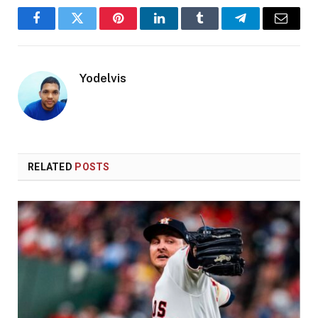
Facebook
Twitter
Pinterest
LinkedIn
Tumblr
Telegram
Email
Yodelvis
RELATED
POSTS