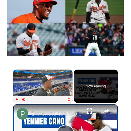
Now Playing
Play
Unmute
Fullscreen
Entrevista con el pelotero cubano Yennier Cano | Pelota Cubana USA