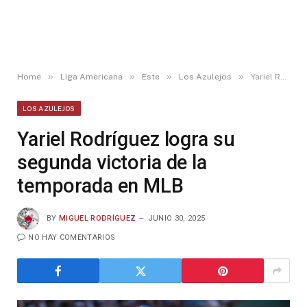
»
»
»
»
Home
Liga Americana
Este
Los Azulejos
Yariel Rodríguez logra su segunda victoria de la temporada en MLB
LOS AZULEJOS
Yariel Rodríguez logra su
segunda victoria de la
temporada en MLB
BY
MIGUEL RODRÍGUEZ
JUNIO 30, 2025
NO HAY COMENTARIOS