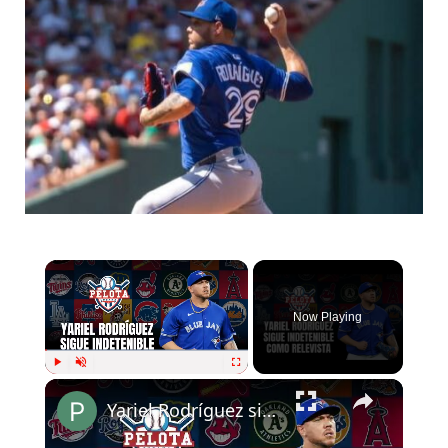
Now Playing
Play
Unmute
Fullscreen
Yariel Rodríguez sigue indetenible desde el bullpen