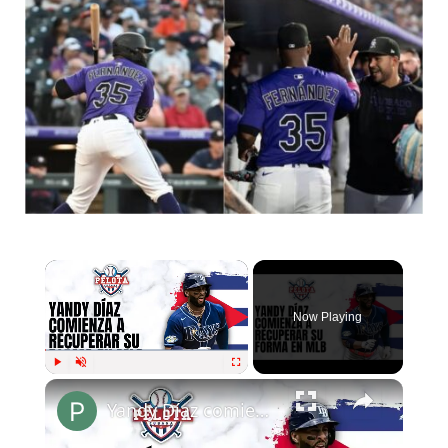
Now Playing
Play
Unmute
Fullscreen
Yandy Díaz comienza a recuperar su forma en MLB