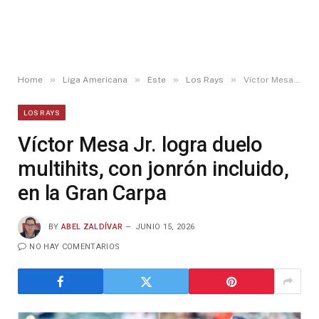
»
»
»
»
Home
Liga Americana
Este
Los Rays
Víctor Mesa Jr. logra duelo multihits, con jonrón incluido, en la Gran Carpa
LOS RAYS
Víctor Mesa Jr. logra duelo
multihits, con jonrón incluido,
en la Gran Carpa
BY
ABEL ZALDÍVAR
JUNIO 15, 2026
NO HAY COMENTARIOS