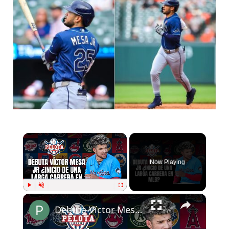
Now Playing
Play
Unmute
Fullscreen
Debuta Víctor Mesa Jr. en Grandes Ligas