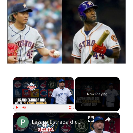
×
Now Playing
×
Play
Unmute
Fullscreen
Lázaro Estrada dice no al Clásico Mundial y el rompecabezas del roster cubano