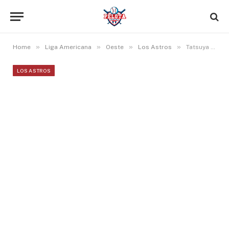
»
»
»
»
Home
Liga Americana
Oeste
Los Astros
Tatsuya Imai implosiona y Yordan Álvarez estira su slump en derrota de Astros.
LOS ASTROS