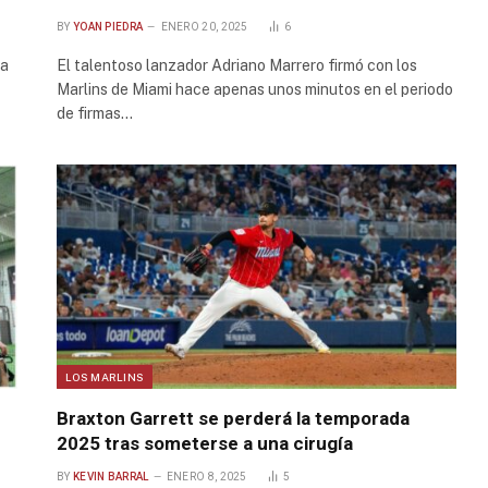
BY
YOAN PIEDRA
ENERO 20, 2025
6
 a
El talentoso lanzador Adriano Marrero firmó con los
Marlins de Miami hace apenas unos minutos en el periodo
de firmas…
LOS MARLINS
Braxton Garrett se perderá la temporada
2025 tras someterse a una cirugía
BY
KEVIN BARRAL
ENERO 8, 2025
5