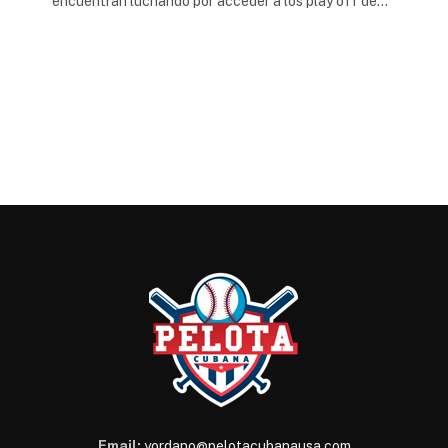
encuentran luchando por acceder a los play off de…
Email:
yordano@pelotacubanausa.com