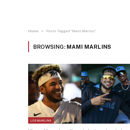
»
Home
Posts Tagged "Mami Marlins"
BROWSING:
MAMI MARLINS
LOS MARLINS