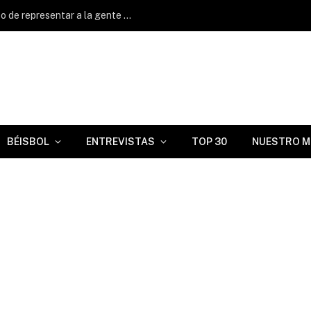
Nick Martínez: «Me siento muy orgulloso de representar a la gente cubanoamericana»
BÉISBOL
ENTREVISTAS
TOP 30
NUESTRO M