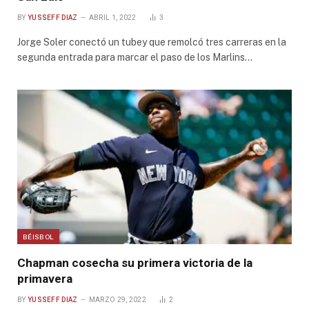
BY
YUSSEFF DIAZ
ABRIL 1, 2022
3
Jorge Soler conectó un tubey que remolcó tres carreras en la
segunda entrada para marcar el paso de los Marlins…
BÉISBOL
Chapman cosecha su primera victoria de la
primavera
BY
YUSSEFF DIAZ
MARZO 29, 2022
2