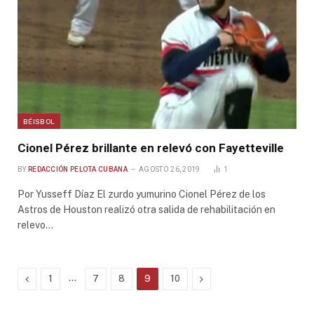
BÉISBOL
Cionel Pérez brillante en relevó con Fayetteville
BY
REDACCIÓN PELOTA CUBANA
AGOSTO 26, 2019
1
Por Yusseff Díaz El zurdo yumurino Cionel Pérez de los
Astros de Houston realizó otra salida de rehabilitación en
relevo…
Previous
…
Next
1
7
8
9
10