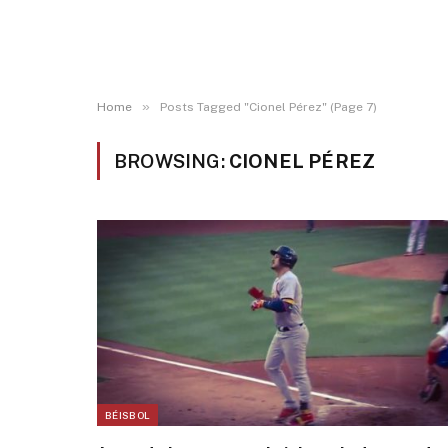
»
Home
Posts Tagged "Cionel Pérez" (Page 7)
BROWSING:
CIONEL PÉREZ
BÉISBOL