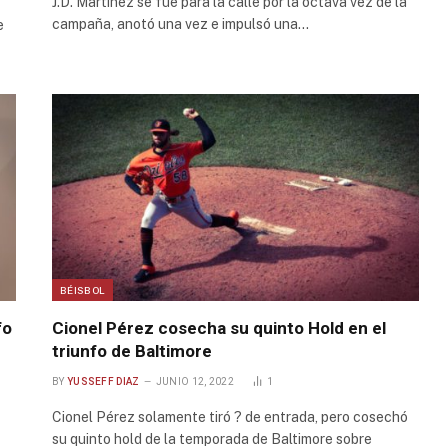
J.D. Martínez se fue para la calle por la octava vez de la
campaña, anotó una vez e impulsó una…
e
BÉISBOL
fo
Cionel Pérez cosecha su quinto Hold en el
triunfo de Baltimore
BY
YUSSEFF DIAZ
JUNIO 12, 2022
1
Cionel Pérez solamente tiró ? de entrada, pero cosechó
su quinto hold de la temporada de Baltimore sobre