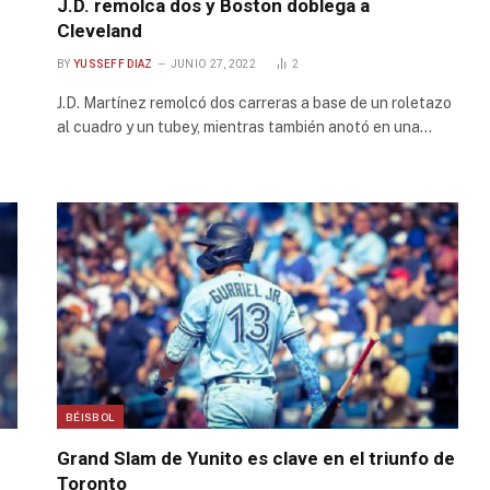
J.D. remolca dos y Boston doblega a
Cleveland
BY
YUSSEFF DIAZ
JUNIO 27, 2022
2
J.D. Martínez remolcó dos carreras a base de un roletazo
al cuadro y un tubey, mientras también anotó en una…
BÉISBOL
Grand Slam de Yunito es clave en el triunfo de
Toronto