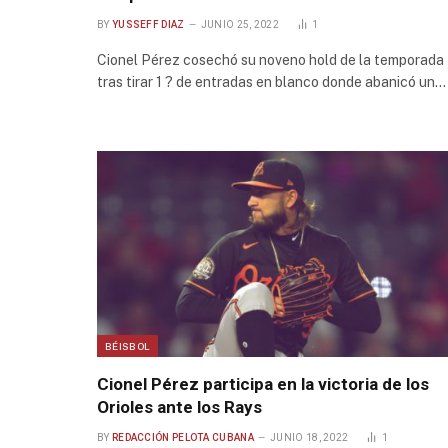
BY
YUSSEFF DIAZ
JUNIO 25, 2022
1
Cionel Pérez cosechó su noveno hold de la temporada
tras tirar 1 ? de entradas en blanco donde abanicó un…
BÉISBOL
Cionel Pérez participa en la victoria de los
Orioles ante los Rays
BY
REDACCIÓN PELOTA CUBANA
JUNIO 18, 2022
1