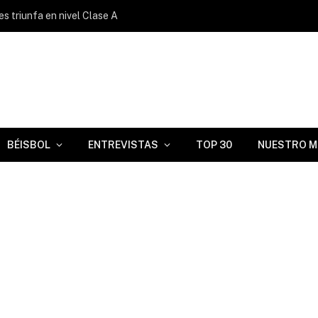
s triunfa en nivel Clase A
BÉISBOL
ENTREVISTAS
TOP 30
NUESTRO M