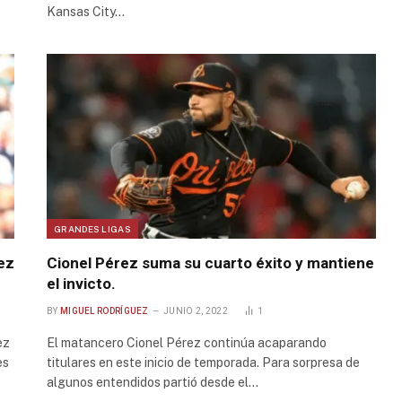
Kansas City…
GRANDES LIGAS
ez
Cionel Pérez suma su cuarto éxito y mantiene
el invicto.
BY
MIGUEL RODRÍGUEZ
JUNIO 2, 2022
1
ez
El matancero Cionel Pérez continúa acaparando
es
titulares en este inicio de temporada. Para sorpresa de
algunos entendidos partió desde el…