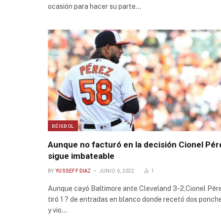
ocasión para hacer su parte…
BÉISBOL
Aunque no facturó en la decisión Cionel Pér
sigue imbateable
BY
YUSSEFF DIAZ
JUNIO 6, 2022
1
Aunque cayó Baltimore ante Cleveland 3-2,Cionel Pér
tiró 1 ? de entradas en blanco donde recetó dos ponch
y vio…