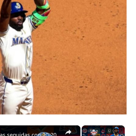
×
×
as seguidas con 20-20