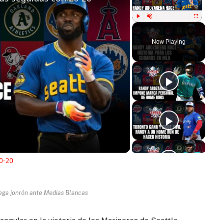
Play
Unmute
Fullscreen
Now Playing
ay
deo
0-20
ega jonrón ante Medias Blancas