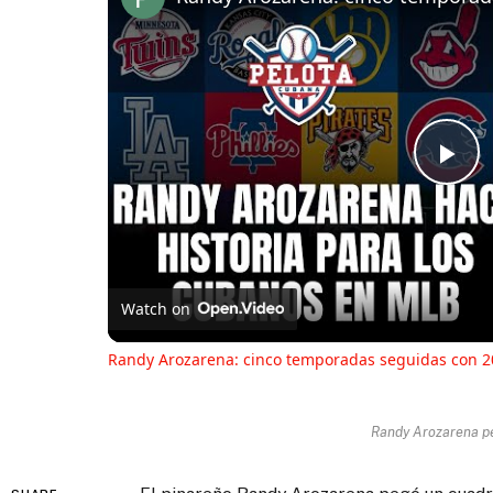
Pl
Vi
Watch on
Randy Arozarena: cinco temporadas seguidas con 2
Randy Arozarena p