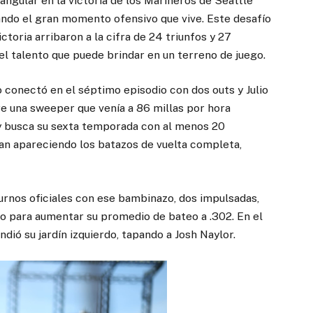
ngular en la victoria de los Marineros de Seattle
ndo el gran momento ofensivo que vive. Este desafío
ctoria arribaron a la cifra de 24 triunfos y 27
l talento que puede brindar en un terreno de juego.
o conectó en el séptimo episodio con dos outs y Julio
re una sweeper que venía a 86 millas por hora
dy busca su sexta temporada con al menos 20
an apareciendo los batazos de vuelta completa,
turnos oficiales con ese bambinazo, dos impulsadas,
to para aumentar su promedio de bateo a .302. En el
dió su jardín izquierdo, tapando a Josh Naylor.