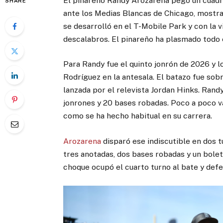
El pinareño Randy Arozarena pegó un cuadra
SHARE
ante los Medias Blancas de Chicago, mostra
se desarrolló en el T-Mobile Park y con la vi
descalabros. El pinareño ha plasmado todo e
Para Randy fue el quinto jonrón de 2026 y l
Rodríguez en la antesala. El batazo fue sob
lanzada por el relevista Jordan Hinks. Ran
jonrones y 20 bases robadas. Poco a poco v
como se ha hecho habitual en su carrera.
Arozarena
disparó ese indiscutible en dos 
tres anotadas, dos bases robadas y un bole
choque ocupó el cuarto turno al bate y defen