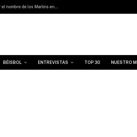
Jacob Lombard: «Me alegra poder llevar el nombre de los Marlins en el pecho»
BÉISBOL
ENTREVISTAS
TOP 30
NUESTRO M