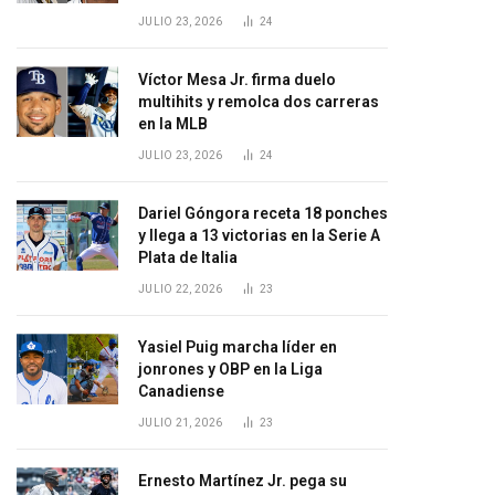
JULIO 23, 2026
24
Víctor Mesa Jr. firma duelo
multihits y remolca dos carreras
en la MLB
JULIO 23, 2026
24
Dariel Góngora receta 18 ponches
y llega a 13 victorias en la Serie A
Plata de Italia
JULIO 22, 2026
23
Yasiel Puig marcha líder en
jonrones y OBP en la Liga
Canadiense
JULIO 21, 2026
23
Ernesto Martínez Jr. pega su