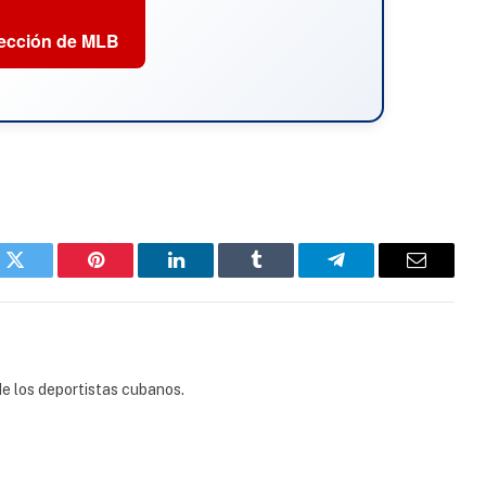
sección de MLB
k
Twitter
Pinterest
LinkedIn
Tumblr
Telegram
Email
e los deportistas cubanos.