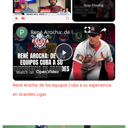
Now Playing
Play
Unmute
Fullscreen
René Arocha: de los equipos Cuba a su experiencia en Grandes Ligas
Play
Watch on
Video
René Arocha: de los equipos Cuba a su experiencia
en Grandes Ligas