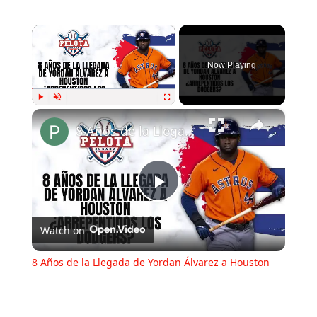
×
Now Playing
×
Play
Unmute
Fullscreen
8 Años de la Llegada de Yordan Álvarez a Houston
Play
Watch on
Video
8 Años de la Llegada de Yordan Álvarez a Houston