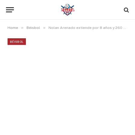
»
»
Home
Béisbol
Nolan Arenado extiende por 8 años y 260 millones con los Rockies de Colorado.
BÉISBOL