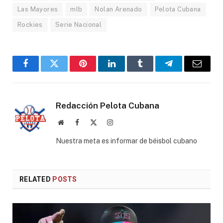
Las Mayores
mlb
Nolan Arenado
Pelota Cubana
Rockies
Serie Nacional
Facebook
Twitter
Pinterest
LinkedIn
Tumblr
Telegram
Email
Redacción Pelota Cubana
Website
Facebook
X
Instagram
(Twitter)
Nuestra meta es informar de béisbol cubano
RELATED
POSTS