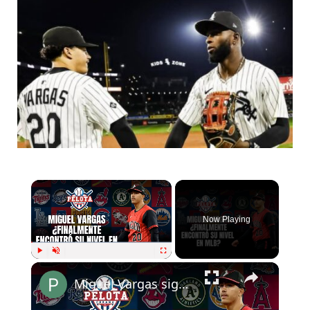
Now Playing
Play
Unmute
Fullscreen
Miguel Vargas sigue consolidándose en MLB