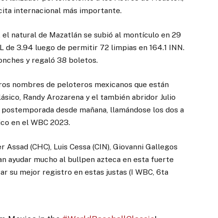
 cita internacional más importante.
el natural de Mazatlán se subió al montículo en 29
L de 3.94 luego de permitir 72 limpias en 164.1 INN.
onches y regaló 38 boletos.
eros nombres de peloteros mexicanos que están
lásico, Randy Arozarena y el también abridor Julio
 la postemporada desde mañana, llamándose los dos a
xico en el WBC 2023.
 Assad (CHC), Luis Cessa (CIN), Giovanni Gallegos
ían ayudar mucho al bullpen azteca en esta fuerte
 su mejor registro en estas justas (I WBC, 6ta