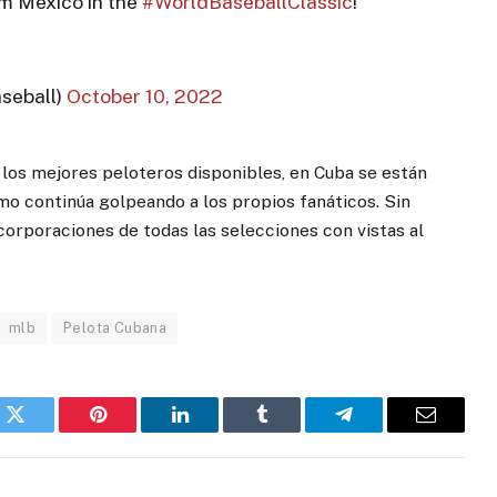
am Mexico in the
#WorldBaseballClassic
!
seball)
October 10, 2022
los mejores peloteros disponibles, en Cuba se están
mo continúa golpeando a los propios fanáticos. Sin
corporaciones de todas las selecciones con vistas al
mlb
Pelota Cubana
k
Twitter
Pinterest
LinkedIn
Tumblr
Telegram
Email