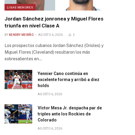
LIGAS MENORES
Jordan Sánchez jonronea y Miguel Flores
triunfa en nivel Clase A
BY
KENDRY MERIÑO
AGOSTO 6, 2026
2
Los prospectos cubanos Jordan Sánchez (Orioles) y
Miguel Flores (Cleveland) resultaron los más
sobresalientes en…
Yennier Cano continúa en
excelente forma y arribó a diez
holds
AGOSTO 6, 2026
Víctor Mesa Jr. despacha par de
triples ante los Rockies de
Colorado
AGOSTO 6, 2026