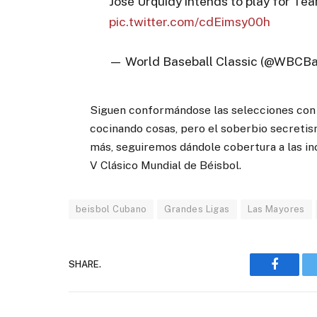
José Urquidy intends to play for Te
pic.twitter.com/cdEimsy00h
— World Baseball Classic (@WBCBa
Siguen conformándose las selecciones con 
cocinando cosas, pero el soberbio secretis
más, seguiremos dándole cobertura a las in
V Clásico Mundial de Béisbol.
beisbol Cubano
Grandes Ligas
Las Mayores
SHARE.
Faceboo