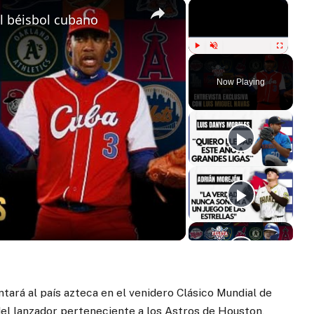
×
×
el béisbol cubano
Play
Unmute
Fullscreen
Now Playing
ay
deo
tará al país azteca en el venidero Clásico Mundial de
 del lanzador perteneciente a los Astros de Houston,