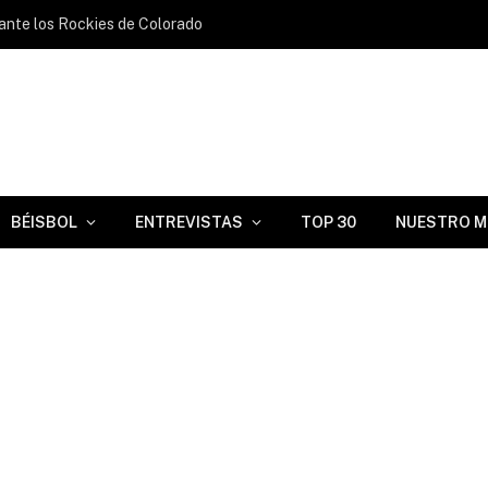
s ante los Rockies de Colorado
BÉISBOL
ENTREVISTAS
TOP 30
NUESTRO M