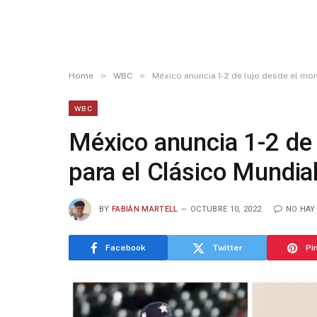
»
»
Home
WBC
México anuncia 1-2 de lujo desde el mon
WBC
México anuncia 1-2 de 
para el Clásico Mundial
BY
FABIÁN MARTELL
OCTUBRE 10, 2022
NO HAY
Facebook
Twitter
Pi