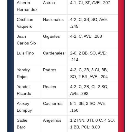
Alberto
Astros
4-1, CI, SF, AVE: .207
Hernández
Cristhian
Nacionales
4-2, C, 3B, SO, AVE:
Vaquero
.245
Jean
Gigantes
4-2, C, AVE: .288
Carlos Sio
Luis Pino
Cardenales
2-0, 2 BB, SO, AVE:
.214
Yendry
Padres
4-2, C, 2B, 3 CI, BB,
Rojas
SO, 2 BR, AVE: .204
Yandel
Reales
4-2, C, 2B, CI, 2 SO,
Ricardo
AVE: .292
Alexey
Cachorros
5-1, 3B, 3 SO, AVE:
Lumpuy
.160
Sadiel
Angelinos
1.2 INN, 0 H, 0 C, 4 SO,
Baro
1 BB, PCL: 8.89