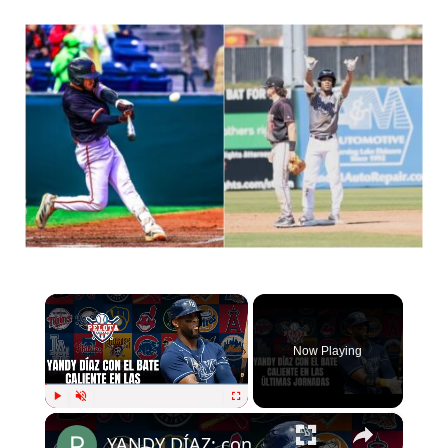
×
Now Playing
×
Play
Unmute
Fullscreen
YANDY DÍAZ: con el bate caliente en MLB