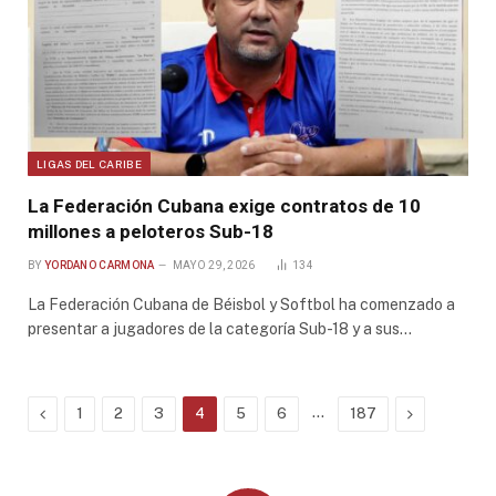
LIGAS DEL CARIBE
La Federación Cubana exige contratos de 10
millones a peloteros Sub-18
BY
YORDANO CARMONA
MAYO 29, 2026
134
La Federación Cubana de Béisbol y Softbol ha comenzado a
presentar a jugadores de la categoría Sub-18 y a sus…
Previous
…
Next
1
2
3
4
5
6
187