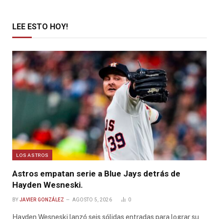
LEE ESTO HOY!
LOS ASTROS
Astros empatan serie a Blue Jays detrás de
Hayden Wesneski.
BY
JAVIER GONZÁLEZ
AGOSTO 5, 2026
0
Hayden Wesneski lanzó seis sólidas entradas para lograr su