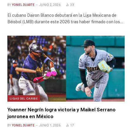
BY
YONIEL DUARTE
JUNIO 2, 2026
33
El cubano Dairon Blanco debutará en la Liga Mexicana de
Béisbol (LMB) durante este 2026 tras haber firmado con los…
LIGAS DEL CARIBE
Yoanner Negrín logra victoria y Maikel Serrano
jonronea en México
BY
YONIEL DUARTE
JUNIO 1, 2026
17