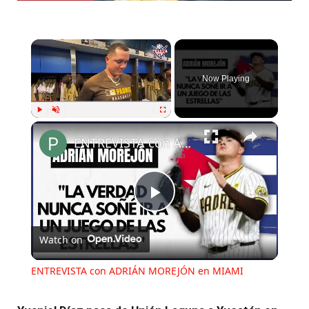
×
Now Playing
×
Play
Unmute
Fullscreen
ENTREVISTA con ADRIÁN MOREJÓN en MIAMI
Play
Watch on
Video
ENTREVISTA con ADRIÁN MOREJÓN en MIAMI