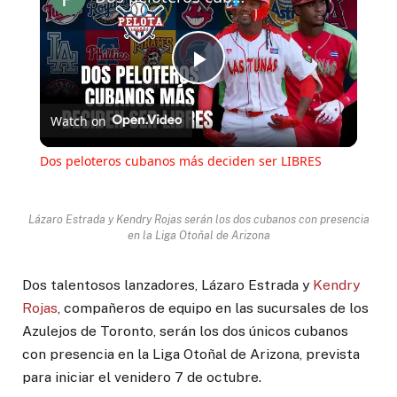
Play
Watch on
Video
Dos peloteros cubanos más deciden ser LIBRES
Lázaro Estrada y Kendry Rojas serán los dos cubanos con presencia
en la Liga Otoñal de Arizona
Dos talentosos lanzadores, Lázaro Estrada y
Kendry
Rojas
, compañeros de equipo en las sucursales de los
Azulejos de Toronto, serán los dos únicos cubanos
con presencia en la Liga Otoñal de Arizona, prevista
para iniciar el venidero 7 de octubre.