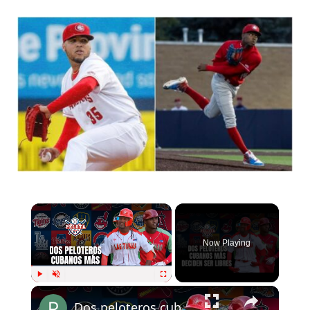
Now Playing
Play
Unmute
Fullscreen
Dos peloteros cubanos más deciden ser LIBRES