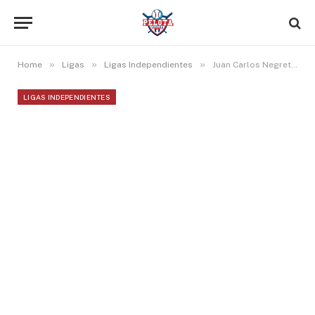
»
»
»
Home
Ligas
Ligas Independientes
Juan Carlos Negret liga bambinazo y llega a 50 remolcadas en la Liga Fronteriza
LIGAS INDEPENDIENTES