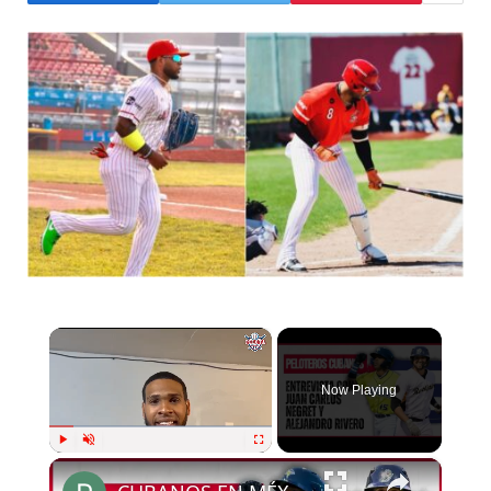
×
Now Playing
×
Play
Unmute
Fullscreen