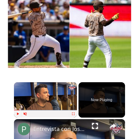
×
Now Playing
×
Play
Unmute
Fullscreen
Entrevista con José Iglesias| Pelota Cubana USA