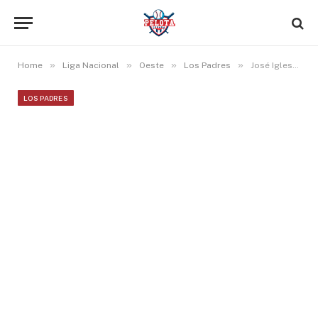
»
»
»
»
Home
Liga Nacional
Oeste
Los Padres
José Iglesias firma su primer duelo multihits desde inicios de junio en las Mayores
LOS PADRES