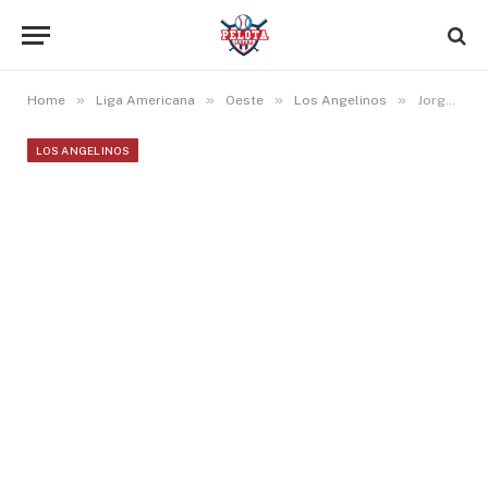
»
»
»
»
Home
Liga Americana
Oeste
Los Angelinos
Jorge Soler pega jonrón y se acerca a Kendrys Morales en MLB
LOS ANGELINOS