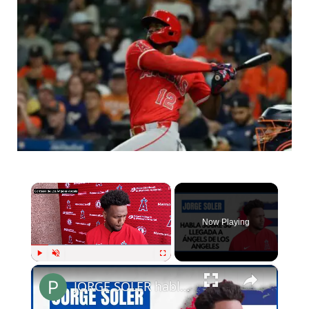
×
Now Playing
×
Play
Unmute
Fullscreen
JORGE SOLER habla sobre su llegada a Los Ángeles Angels