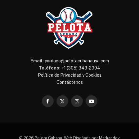
Email:
yordano@pelotacubanausa.com
Teléfono:
+1 (305) 343-2994
Política de Privacidad y Cookies
Contáctenos
Facebook
X
Instagram
YouTube
(Twitter)
© 2026 Pelota Cubana. Web Diseñada por
Markandev
.