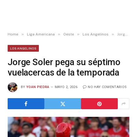
»
»
»
»
Home
Liga Americana
Oeste
Los Angelinos
Jorge Soler pega su séptimo vuelacercas de la temporada
LOS ANGELINOS
Jorge Soler pega su séptimo
vuelacercas de la temporada
BY
YOAN PIEDRA
MAYO 2, 2026
NO HAY COMENTARIOS