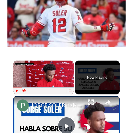
Now Playing
Play
Unmute
Fullscreen
JORGE SOLER habla sobre su llegada a Los Ángeles Angels