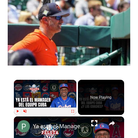
Now Playing
Play
Unmute
Fullscreen
Ya está el Manager de Cuba pero ¿Los coaches quiénes serán?