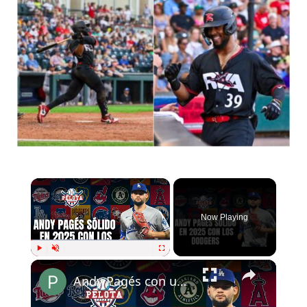
Now Playing
Play
Unmute
Fullscreen
Andy Pagés con un 2025 sólido con los Dodgers