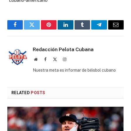
*cubano-americano
Facebook
Twitter
Pinterest
LinkedIn
Tumblr
Telegram
Email
Redacción Pelota Cubana
Website
Facebook
X
Instagram
(Twitter)
Nuestra meta es informar de béisbol cubano
RELATED
POSTS