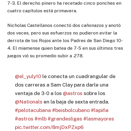
7-3. El derecho pinero ha recetado cinco ponches en
cuatro capítulos está primavera.
Nicholas Castellanos conectó dos cañonazos y anotó
dos veces, pero sus esfuerzos no pudieron evitar la
derrota de los Rojos ante los Padres de San Diego 10-
4. El miamense quien batea de 7-5 en sus últimos tres
juegos vió su promedio subir a .278.
@el_yuly10
le conecta un cuadrangular de
dos carreras a Sam Clay para darle una
ventaja de 3-0 a los
@astros
sobre los
@Nationals
en la baja de sexta entrada.
#pelotacubana
#beisbolcubano
#lapiña
#astros
#mlb
#grandesligas
#lasmayores
pic.twitter.com/8mjDxPZxp6