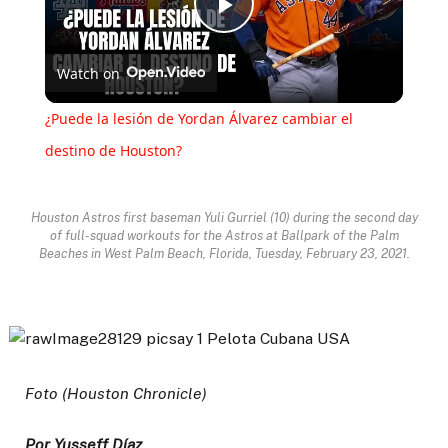
Play
Watch on
Video
¿Puede la lesión de Yordan Álvarez cambiar el
destino de Houston?
Houston Astros first baseman Yuli Gurriel (10) during the second day
of full-squad workouts for the Astros at Ballpark of the Palm
Beaches in West Palm Beach, Florida, Tuesday, February 23, 2021.
Foto (Houston Chronicle)
Por Yusseff Díaz