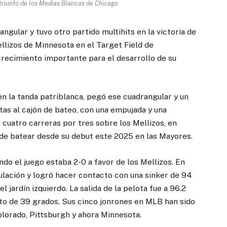
triunfo de los Medias Blancas de Chicago
gular y tuvo otro partido multihits en la victoria de
llizos de Minnesota en el Target Field de
crecimiento importante para el desarrollo de su
n la tanda patriblanca, pegó ese cuadrangular y un
tas al cajón de bateo, con una empujada y una
 cuatro carreras por tres sobre los Mellizos, en
 de batear desde su debut este 2025 en las Mayores.
ndo el juego estaba 2-0 a favor de los Mellizos. En
ulación y logró hacer contacto con una sinker de 94
l jardín izquierdo. La salida de la pelota fue a 96.2
nto de 39 grados. Sus cinco jonrones en MLB han sido
Colorado, Pittsburgh y ahora Minnesota.