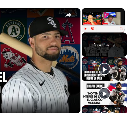
×
×
Play
Unmute
Fullscreen
Now Playing
ay
deo