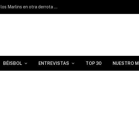
La agresividad en las bases le cuesta a los Marlins en otra derrota cerrada
BÉISBOL
ENTREVISTAS
TOP 30
NUESTRO M