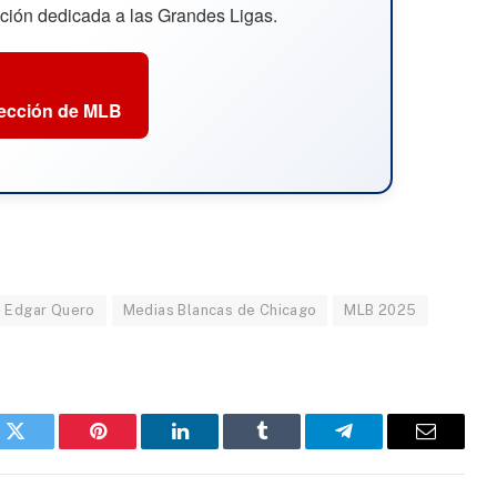
cción dedicada a las Grandes Ligas.
sección de MLB
n Edgar Quero
Medias Blancas de Chicago
MLB 2025
k
Twitter
Pinterest
LinkedIn
Tumblr
Telegram
Email