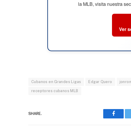
la MLB, visita nuestra se
Ver 
Cubanos en Grandes Ligas
Edgar Quero
jonro
receptores cubanos MLB
SHARE.
Faceboo