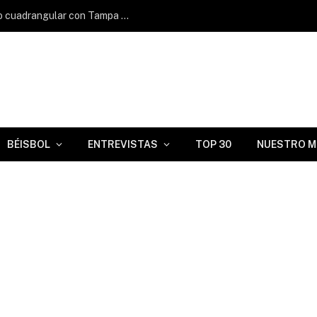
Víctor Mesa Jr. triplica y suena su quinto cuadrangular con Tampa Bay Rays
BÉISBOL
ENTREVISTAS
TOP 30
NUESTRO M