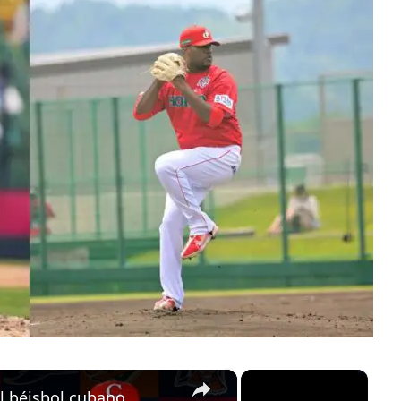
×
×
el béisbol cubano