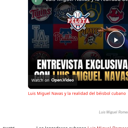
Pl
Vi
Watch on
Luis Miguel Navas y la realidad del béisbol cubano
Luis Miguel Rome