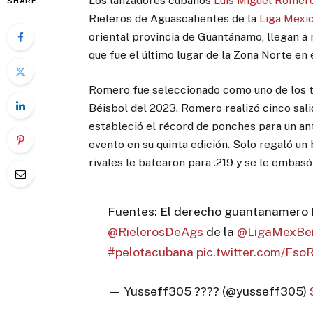
Los lanzadores cubanos
Luis Miguel Romer
SHARE
Rieleros de Aguascalientes de la
Liga Mexi
oriental provincia de Guantánamo, llegan a r
que fue el último lugar de la Zona Norte en 
Romero fue seleccionado como uno de los t
Béisbol del 2023. Romero realizó cinco sali
estableció el récord de ponches para un ant
evento en su quinta edición. Solo regaló un 
rivales le batearon para .219 y se le embas
Fuentes: El derecho guantanamero 
@RielerosDeAgs
de la
@LigaMexBe
#pelotacubana
pic.twitter.com/Fs
— Yusseff305 ???? (@yusseff305)