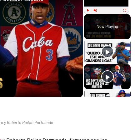
Play
Unmute
Fullscreen
Now Playing
ay
deo
ro y Roberto Roilan Portuondo