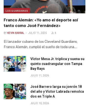
LOS GUARDIANES
Franco Alemán: «Yo amo el deporte así
tanto como José Fernández»
BY
KEVIN BARRAL
JULIO 11, 2026
4
El lanzador cubano de los Cleveland Guardians,
Franco Alemán, cumplió el sueño de toda una…
Víctor Mesa Jr. triplica y suena su
quinto cuadrangular con Tampa
Bay Rays
JULIO 11, 2026
José Barrero larga su jonrón 18
del año y Víctor Labrada remolca
dos en Triple A
JULIO 10, 2026