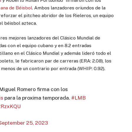
o
y Roberto Roilan Portuondo firmaron con los
cana de Béisbol
. Ambos lanzadores oriundos de la
eforzar el pitcheo abridor de los Rieleros, un equipo
el béisbol azteca.
res mejores lanzadores del Clásico Mundial de
das con el equipo cubano y en 8.2 entradas
illano en el Clásico Mundial y además lideró todo el
boleto, le fabricaron par de carreras (ERA: 2.08), los
ó menos de un contrario por entrada (WHIP: 0.92).
Miguel Romero firma con los
is
para la proxima temporada.
#LMB
oRRzxKQU
September 25, 2023