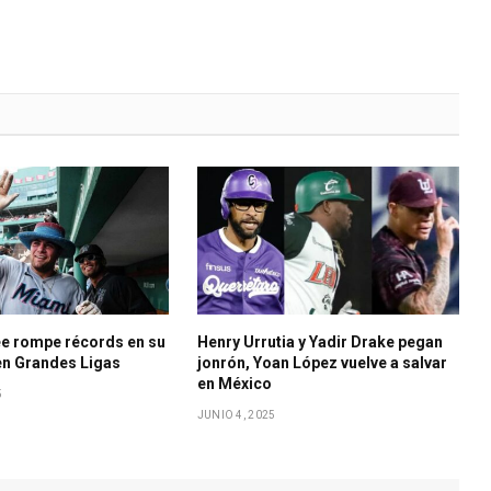
e rompe récords en su
Henry Urrutia y Yadir Drake pegan
en Grandes Ligas
jonrón, Yoan López vuelve a salvar
en México
5
JUNIO 4, 2025