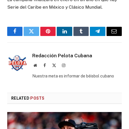
Serie del Caribe en México y Clásico Mundial.
Facebook
Twitter
Pinterest
LinkedIn
Tumblr
Telegram
Email
Redacción Pelota Cubana
Website
Facebook
X
Instagram
(Twitter)
Nuestra meta es informar de béisbol cubano
RELATED
POSTS