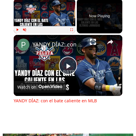
Now Playing
Play
Unmute
Fullscreen
YANDY DÍAZ: con el bate caliente en MLB
Play
Watch on
Video
YANDY DÍAZ: con el bate caliente en MLB