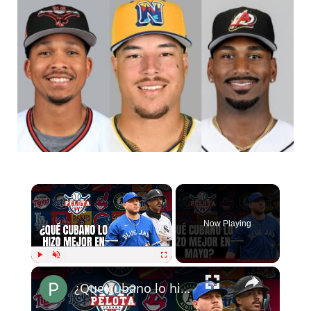
×
Now Playing
×
Play
Unmute
Fullscreen
¿Que cubano lo hizo mejor en mayo?