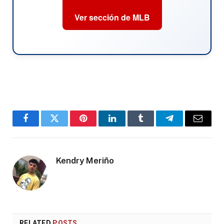
Ver sección de MLB
Facebook
Twitter
Pinterest
LinkedIn
Tumblr
Telegram
Email
Kendry Meriño
RELATED
POSTS