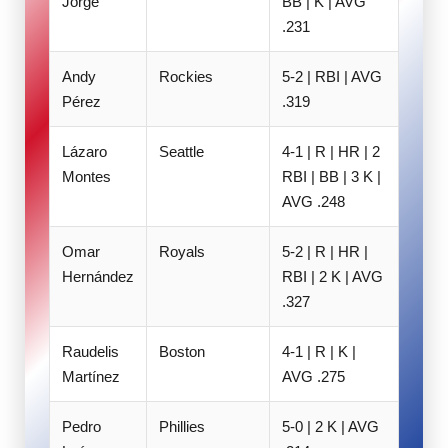
Jorge
BB | K | AVG
.231
Andy
Rockies
5-2 | RBI | AVG
Pérez
.319
Lázaro
Seattle
4-1 | R | HR | 2
Montes
RBI | BB | 3 K |
AVG .248
Omar
Royals
5-2 | R | HR |
Hernández
RBI | 2 K | AVG
.327
Raudelis
Boston
4-1 | R | K |
Martínez
AVG .275
Pedro
Phillies
5-0 | 2 K | AVG