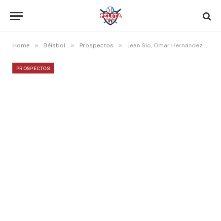
»
»
»
Home
Béisbol
Prospectos
Jean Sio, Omar Hernández y Lázaro Montes sumaron HR en nivel Doble A
PROSPECTOS