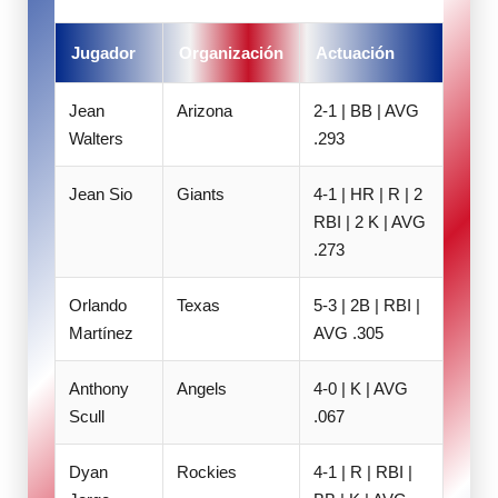
Jugador
Organización
Actuación
Jean
Arizona
2-1 | BB | AVG
Walters
.293
Jean Sio
Giants
4-1 | HR | R | 2
RBI | 2 K | AVG
.273
Orlando
Texas
5-3 | 2B | RBI |
Martínez
AVG .305
Anthony
Angels
4-0 | K | AVG
Scull
.067
Dyan
Rockies
4-1 | R | RBI |